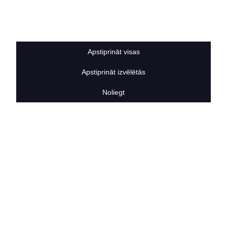
Sīkdatņu noteikumi
BERTAS NAMS
Par mums
Vakances
Apstiprināt visas
Rekvizīti
Kontakti
Apstiprināt izvēlētās
SOCIĀLIE TĪKLI
facebook
Noliegt
linkedIn
instagram
KONTAKTINFORMĀCIJA
TĀLRUNIS
+371 25911816
E-PASTA ADRESE
info@bertasnams.lv