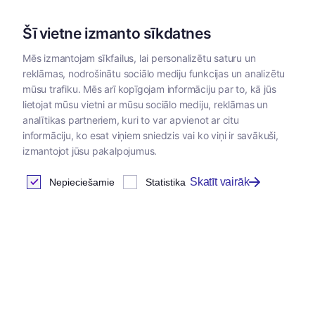
Šī vietne izmanto sīkdatnes
Mēs izmantojam sīkfailus, lai personalizētu saturu un
reklāmas, nodrošinātu sociālo mediju funkcijas un analizētu
Kategorijas
mūsu trafiku. Mēs arī kopīgojam informāciju par to, kā jūs
lietojat mūsu vietni ar mūsu sociālo mediju, reklāmas un
Sākums
/
Zoopreces
/
Higiēnas preces un piederumi
/
Tualet
analītikas partneriem, kuri to var apvienot ar citu
informāciju, ko esat viņiem sniedzis vai ko viņi ir savākuši,
izmantojot jūsu pakalpojumus.
Koka granulas
Skatīt vairāk
Nepieciešamie
Statistika
Atrastas
0
preces
Tabula
Šajā kategorijā nav preču