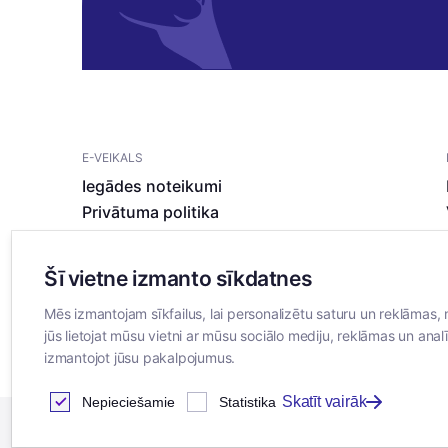
E-VEIKALS
Iegādes noteikumi
Privātuma politika
Sīkdatņu noteikumi
Šī vietne izmanto sīkdatnes
Mēs izmantojam sīkfailus, lai personalizētu saturu un reklāmas, 
jūs lietojat mūsu vietni ar mūsu sociālo mediju, reklāmas un analī
izmantojot jūsu pakalpojumus.
Skatīt vairāk
Nepieciešamie
Statistika
2026
© SIA ”Bertas Nams”. Visas tiesības aizsargātas.