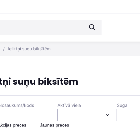
/
Ieliktņi suņu biksītēm
ktņi suņu biksītēm
Nosaukums/kods
Aktīvā viela
Suga
kcijas preces
Jaunas preces