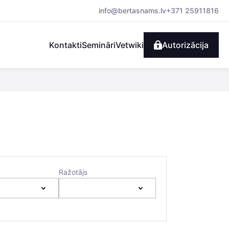
info@bertasnams.lv
+371 25911816
Kontakti
Semināri
Vetwiki
Autorizācija
Ražotājs