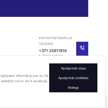
KONTAKTINFORMĀCIJA
TĀLRUNIS
+371 25911816
E-PASTA ADRESE
info@bertasnams.lv
Apstiprināt visas
kopīgojam informāciju par to, kā
Apstiprināt izvēlētās
sniedzis vai ko viņi ir savākuši,
Noliegt
Mājas lapu izstrādāja
Datateks