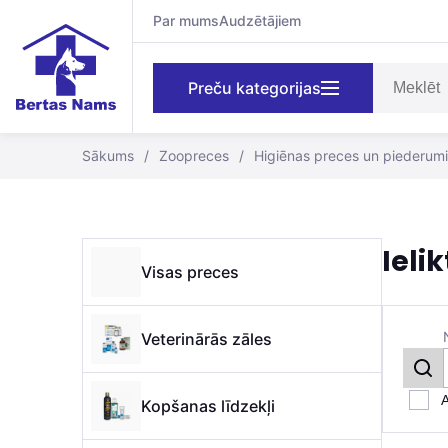
Par mums
Audzētājiem
Preču kategorijas
Sākums
/
Zoopreces
/
Higiēnas preces un piederumi
Ieli
Visas preces
Veterinārās zāles
A
Kopšanas līdzekļi