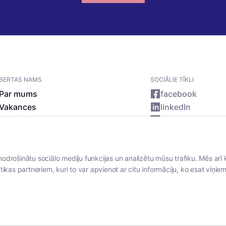
BERTAS NAMS
SOCIĀLIE TĪKLI
Par mums
facebook
Vakances
linkedIn
Rekvizīti
instagram
Kontakti
nodrošinātu sociālo mediju funkcijas un analizētu mūsu trafiku. Mēs arī 
tikas partneriem, kuri to var apvienot ar citu informāciju, ko esat viņiem 