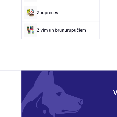
Zoopreces
Zivīm un bruņurupučiem
V