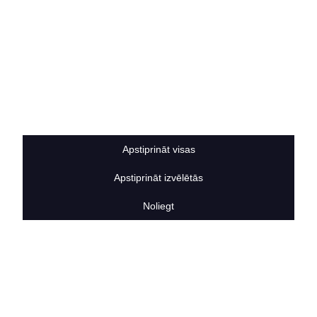
Iegādes noteikumi
Privātuma politika
Sīkdatņu noteikumi
BERTAS NAMS
Par mums
Vakances
Rekvizīti
Kontakti
SOCIĀLIE TĪKLI
Apstiprināt visas
facebook
Apstiprināt izvēlētās
linkedIn
instagram
Noliegt
KONTAKTINFORMĀCIJA
TĀLRUNIS
+371 25911816
E-PASTA ADRESE
info@bertasnams.lv