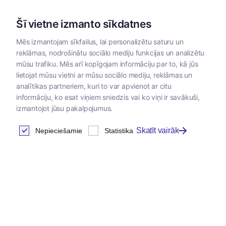
Šī vietne izmanto sīkdatnes
Mēs izmantojam sīkfailus, lai personalizētu saturu un
reklāmas, nodrošinātu sociālo mediju funkcijas un analizētu
Kategorijas
mūsu trafiku. Mēs arī kopīgojam informāciju par to, kā jūs
lietojat mūsu vietni ar mūsu sociālo mediju, reklāmas un
Sākums
/
Veterinārās
/
Pretsāpju un
/
Pretsāpju,
analītikas partneriem, kuri to var apvienot ar citu
zāles
spazmolītiskie līdzekļi
antiholīnerģisk
informāciju, ko esat viņiem sniedzis vai ko viņi ir savākuši,
izmantojot jūsu pakalpojumus.
Skatīt vairāk
Nepieciešamie
Statistika
Pretsāpju, pretdrudža,
spazmolītiskie un
antiholīnerģiskie līdzekļi
Atrastas
0
preces
Tabula