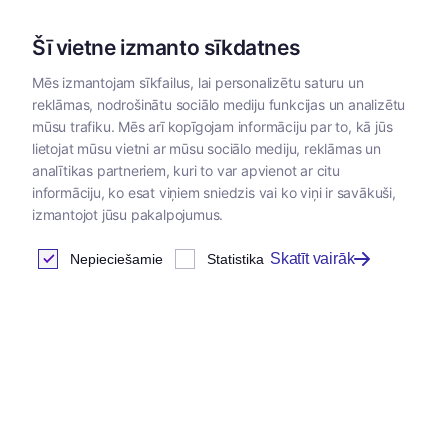
Šī vietne izmanto sīkdatnes
Mēs izmantojam sīkfailus, lai personalizētu saturu un
reklāmas, nodrošinātu sociālo mediju funkcijas un analizētu
Kategorijas
mūsu trafiku. Mēs arī kopīgojam informāciju par to, kā jūs
lietojat mūsu vietni ar mūsu sociālo mediju, reklāmas un
Sākums
/
Zoopreces
/
Nagu asināšanai
analītikas partneriem, kuri to var apvienot ar citu
informāciju, ko esat viņiem sniedzis vai ko viņi ir savākuši,
izmantojot jūsu pakalpojumus.
Nagu asināšanai
Skatīt vairāk
Nepieciešamie
Statistika
Atrastas
20
preces
Tabula