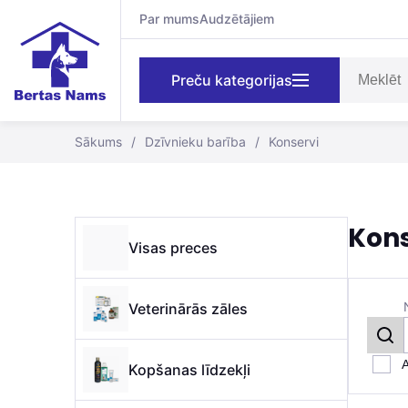
Par mums
Audzētājiem
Preču kategorijas
Sākums
/
Dzīvnieku barība
/
Konservi
Kons
Visas preces
Veterinārās zāles
A
Kopšanas līdzekļi