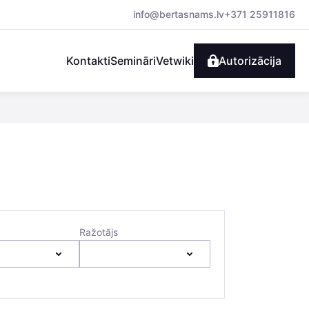
info@bertasnams.lv
+371 25911816
Kontakti
Semināri
Vetwiki
Autorizācija
Ražotājs