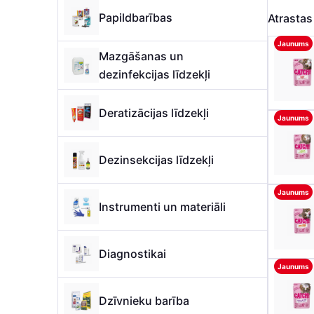
Papildbarības
Atrasta
Jaunums
Mazgāšanas un
dezinfekcijas līdzekļi
Deratizācijas līdzekļi
Jaunums
Dezinsekcijas līdzekļi
Jaunums
Instrumenti un materiāli
Diagnostikai
Jaunums
Dzīvnieku barība