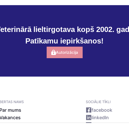
eterinārā lieltirgotava kopš 2002. ga
Patīkamu iepirkšanos!
Autorizācija
BERTAS NAMS
SOCIĀLIE TĪKLI
Par mums
facebook
Vakances
linkedIn
Rekvizīti
instagram