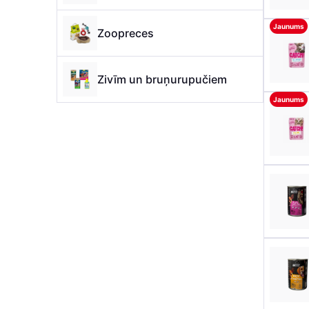
Jaunums
Zoopreces
Zivīm un bruņurupučiem
Jaunums