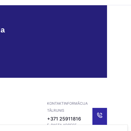
da
KONTAKTINFORMĀCIJA
TĀLRUNIS
+371 25911816
E-PASTA ADRESE