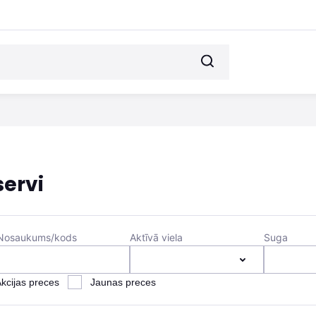
ervi
Nosaukums/kods
Aktīvā viela
Suga
kcijas preces
Jaunas preces