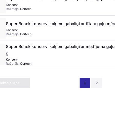
Konservi
Ražotājs:
Certech
Super Benek konservi kaķiem gabaliņi ar tītara gaļu mēr
Konservi
Ražotājs:
Certech
Super Benek konservi kaķiem gabaliņi ar medījuma gaļ
g
Konservi
Ražotājs:
Certech
riekšējā lapa
1
2