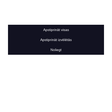
Sīkdatņu noteikumi
BERTAS NAMS
Par mums
Vakances
Rekvizīti
Apstiprināt visas
Kontakti
Apstiprināt izvēlētās
SOCIĀLIE TĪKLI
facebook
Noliegt
linkedIn
instagram
KONTAKTINFORMĀCIJA
TĀLRUNIS
+371 25911816
E-PASTA ADRESE
info@bertasnams.lv