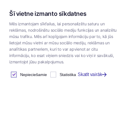
Šī vietne izmanto sīkdatnes
Mēs izmantojam sīkfailus, lai personalizētu saturu un
reklāmas, nodrošinātu sociālo mediju funkcijas un analizētu
Kategorijas
mūsu trafiku. Mēs arī kopīgojam informāciju par to, kā jūs
lietojat mūsu vietni ar mūsu sociālo mediju, reklāmas un
Sākums
/
Kopšanas
/
Dermatoloģiskie kopšanas
/
Tesme
analītikas partneriem, kuri to var apvienot ar citu
līdzekļi
līdzekļi
līdzekļi
informāciju, ko esat viņiem sniedzis vai ko viņi ir savākuši,
izmantojot jūsu pakalpojumus.
Skatīt vairāk
Nepieciešamie
Statistika
Pirmslaukšanas higiēna
Atrastas
0
preces
Tabula
Šajā kategorijā nav preču