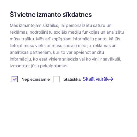
Šī vietne izmanto sīkdatnes
Mēs izmantojam sīkfailus, lai personalizētu saturu un
reklāmas, nodrošinātu sociālo mediju funkcijas un analizētu
Kategorijas
mūsu trafiku. Mēs arī kopīgojam informāciju par to, kā jūs
lietojat mūsu vietni ar mūsu sociālo mediju, reklāmas un
Sākums
/
Dzīvnieku barība
/
Virbac
/
Virbac paraugi
/
Virb
analītikas partneriem, kuri to var apvienot ar citu
informāciju, ko esat viņiem sniedzis vai ko viņi ir savākuši,
izmantojot jūsu pakalpojumus.
Virbac hpm paraugi (kaķu
Skatīt vairāk
Nepieciešamie
Statistika
barība)
Atrastas
0
preces
Tabula