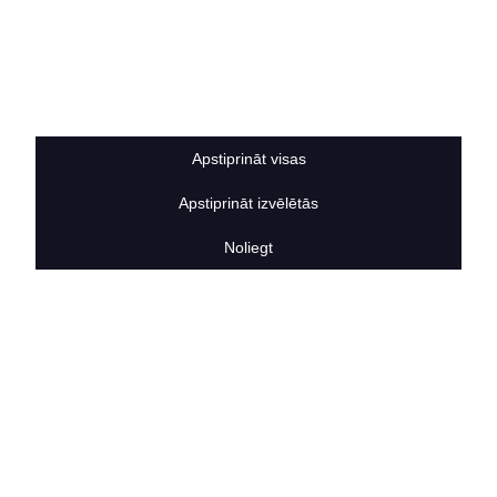
Privātuma politika
Sīkdatņu noteikumi
BERTAS NAMS
Par mums
Vakances
Rekvizīti
Apstiprināt visas
Kontakti
SOCIĀLIE TĪKLI
Apstiprināt izvēlētās
facebook
Noliegt
linkedIn
instagram
KONTAKTINFORMĀCIJA
TĀLRUNIS
+371 25911816
E-PASTA ADRESE
info@bertasnams.lv