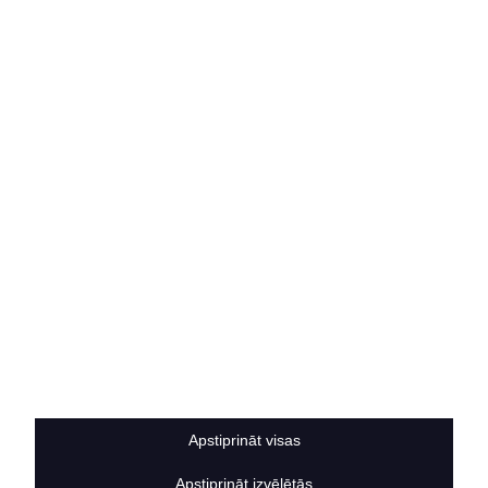
Par mums
Vakances
Rekvizīti
Kontakti
SOCIĀLIE TĪKLI
facebook
linkedIn
instagram
KONTAKTINFORMĀCIJA
TĀLRUNIS
+371 25911816
E-PASTA ADRESE
info@bertasnams.lv
Apstiprināt visas
Apstiprināt izvēlētās