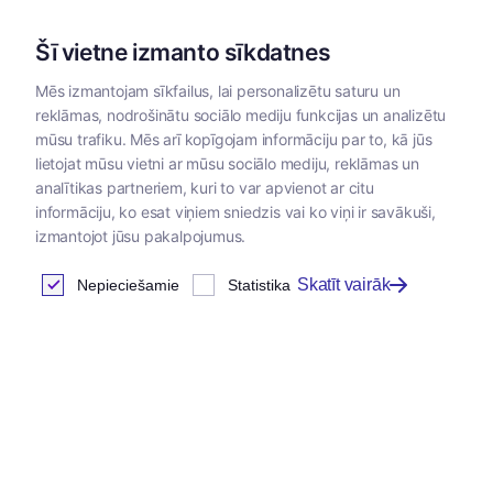
Šī vietne izmanto sīkdatnes
Mēs izmantojam sīkfailus, lai personalizētu saturu un
reklāmas, nodrošinātu sociālo mediju funkcijas un analizētu
Kategorijas
mūsu trafiku. Mēs arī kopīgojam informāciju par to, kā jūs
lietojat mūsu vietni ar mūsu sociālo mediju, reklāmas un
Sākums
/
Papildbarības
/
Papildbarības suņiem un
/
V
analītikas partneriem, kuri to var apvienot ar citu
kaķiem
papi
informāciju, ko esat viņiem sniedzis vai ko viņi ir savākuši,
izmantojot jūsu pakalpojumus.
Skatīt vairāk
Nepieciešamie
Statistika
Vitamīnu un minerālvielu
papildbarības
Atrastas
2
preces
Tabula