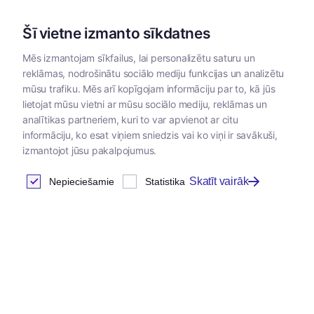
Šī vietne izmanto sīkdatnes
Mēs izmantojam sīkfailus, lai personalizētu saturu un
reklāmas, nodrošinātu sociālo mediju funkcijas un analizētu
Kategorijas
mūsu trafiku. Mēs arī kopīgojam informāciju par to, kā jūs
lietojat mūsu vietni ar mūsu sociālo mediju, reklāmas un
Sākums
/
Kopšanas līdzekļi
/
Dermatoloģiskie kopšanas līdzekļ
analītikas partneriem, kuri to var apvienot ar citu
informāciju, ko esat viņiem sniedzis vai ko viņi ir savākuši,
izmantojot jūsu pakalpojumus.
Antiseptiskie līdzekļi
Skatīt vairāk
Nepieciešamie
Statistika
Atrastas
6
preces
Tabula