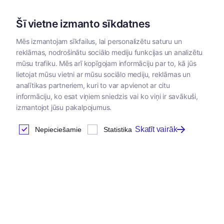
Šī vietne izmanto sīkdatnes
Mēs izmantojam sīkfailus, lai personalizētu saturu un
reklāmas, nodrošinātu sociālo mediju funkcijas un analizētu
Kategorijas
mūsu trafiku. Mēs arī kopīgojam informāciju par to, kā jūs
lietojat mūsu vietni ar mūsu sociālo mediju, reklāmas un
Sākums
/
Instrumenti un materiāli
/
Instrumenti un materiāli
/
analītikas partneriem, kuri to var apvienot ar citu
informāciju, ko esat viņiem sniedzis vai ko viņi ir savākuši,
izmantojot jūsu pakalpojumus.
Aplikatori un dozatori
Skatīt vairāk
Nepieciešamie
Statistika
Atrastas
5
preces
Tabula