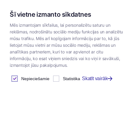
Šī vietne izmanto sīkdatnes
Mēs izmantojam sīkfailus, lai personalizētu saturu un
reklāmas, nodrošinātu sociālo mediju funkcijas un analizētu
Kategorijas
mūsu trafiku. Mēs arī kopīgojam informāciju par to, kā jūs
lietojat mūsu vietni ar mūsu sociālo mediju, reklāmas un
analītikas partneriem, kuri to var apvienot ar citu
Semināri
informāciju, ko esat viņiem sniedzis vai ko viņi ir savākuši,
izmantojot jūsu pakalpojumus.
Skatīt vairāk
Nepieciešamie
Statistika