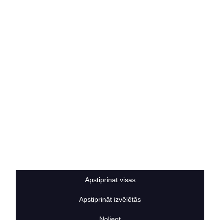
Vakances
Rekvizīti
Kontakti
SOCIĀLIE TĪKLI
facebook
linkedIn
instagram
KONTAKTINFORMĀCIJA
TĀLRUNIS
+371 25911816
E-PASTA ADRESE
info@bertasnams.lv
Apstiprināt visas
Apstiprināt izvēlētās
2026
© SIA ”Bertas Nams”. Visas tiesības aizsargātas.
Noliegt