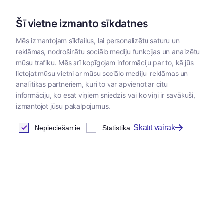
Šī vietne izmanto sīkdatnes
Mēs izmantojam sīkfailus, lai personalizētu saturu un
reklāmas, nodrošinātu sociālo mediju funkcijas un analizētu
Kategorijas
mūsu trafiku. Mēs arī kopīgojam informāciju par to, kā jūs
lietojat mūsu vietni ar mūsu sociālo mediju, reklāmas un
Sākums
/
Kopšanas līdzekļi
/
Nagu kopšanas līdzekļi
analītikas partneriem, kuri to var apvienot ar citu
informāciju, ko esat viņiem sniedzis vai ko viņi ir savākuši,
izmantojot jūsu pakalpojumus.
Nagu kopšanas līdzekļi
Skatīt vairāk
Nepieciešamie
Statistika
Atrastas
3
preces
Tabula