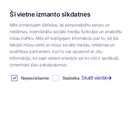
Šī vietne izmanto sīkdatnes
Mēs izmantojam sīkfailus, lai personalizētu saturu un
reklāmas, nodrošinātu sociālo mediju funkcijas un analizētu
Kategorijas
mūsu trafiku. Mēs arī kopīgojam informāciju par to, kā jūs
lietojat mūsu vietni ar mūsu sociālo mediju, reklāmas un
Sākums
/
Dzīvnieku
/
Master
/
Master barība suņiem un
analītikas partneriem, kuri to var apvienot ar citu
barība
kaķiem
informāciju, ko esat viņiem sniedzis vai ko viņi ir savākuši,
izmantojot jūsu pakalpojumus.
Skatīt vairāk
Nepieciešamie
Statistika
Master ekonomiskā barība
suņiem
Atrastas
0
preces
Tabula