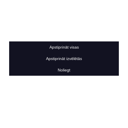
Privātuma politika
Sīkdatņu noteikumi
BERTAS NAMS
Par mums
Vakances
Rekvizīti
Kontakti
Apstiprināt visas
SOCIĀLIE TĪKLI
Apstiprināt izvēlētās
facebook
linkedIn
Noliegt
instagram
KONTAKTINFORMĀCIJA
TĀLRUNIS
+371 25911816
E-PASTA ADRESE
info@bertasnams.lv