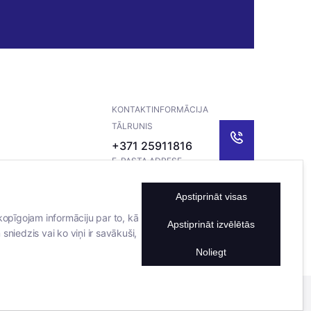
KONTAKTINFORMĀCIJA
TĀLRUNIS
+371 25911816
E-PASTA ADRESE
info@bertasnams.lv
Apstiprināt visas
kopīgojam informāciju par to, kā
Apstiprināt izvēlētās
sniedzis vai ko viņi ir savākuši,
Noliegt
Mājas lapu izstrādāja
Datateks