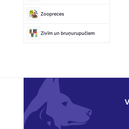
Zoopreces
Zivīm un bruņurupučiem
V