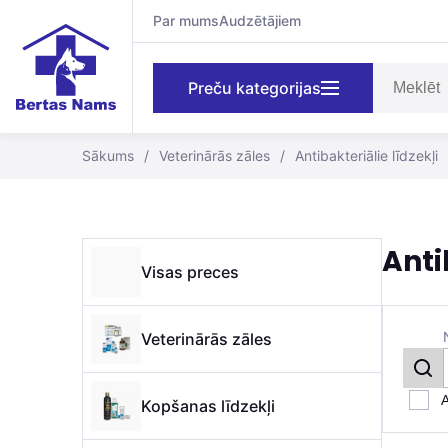
Par mums
Audzētājiem
Preču kategorijas
Sākums
/
Veterinārās zāles
/
Antibakteriālie līdzekļi
Anti
Visas preces
Veterinārās zāles
A
Kopšanas līdzekļi