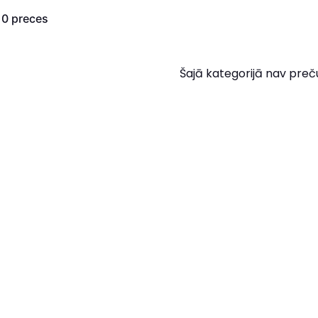
s
0
preces
Šajā kategorijā nav preč