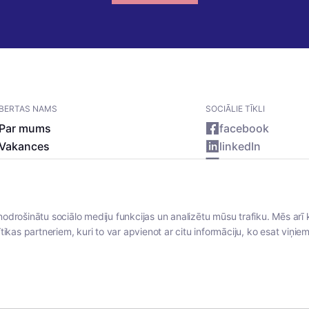
BERTAS NAMS
SOCIĀLIE TĪKLI
Par mums
facebook
Vakances
linkedIn
Rekvizīti
instagram
Kontakti
nodrošinātu sociālo mediju funkcijas un analizētu mūsu trafiku. Mēs arī 
tikas partneriem, kuri to var apvienot ar citu informāciju, ko esat viņiem 