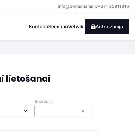
info@bertasnams.lv
+371 25911816
Kontakti
Semināri
Vetwiki
Autorizācija
i lietošanai
Ražotājs