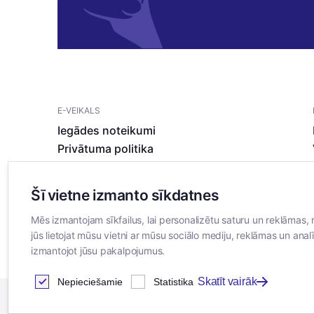
E-VEIKALS
Iegādes noteikumi
Privātuma politika
Sīkdatņu noteikumi
Šī vietne izmanto sīkdatnes
Mēs izmantojam sīkfailus, lai personalizētu saturu un reklāmas, 
jūs lietojat mūsu vietni ar mūsu sociālo mediju, reklāmas un analī
izmantojot jūsu pakalpojumus.
Skatīt vairāk
Nepieciešamie
Statistika
2026
© SIA ”Bertas Nams”. Visas tiesības aizsargātas.