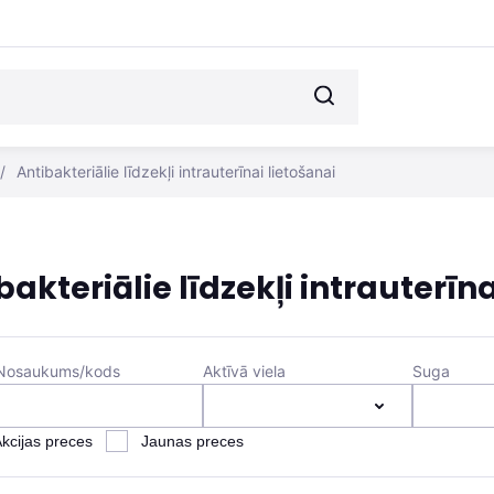
/
Antibakteriālie līdzekļi intrauterīnai lietošanai
bakteriālie līdzekļi intrauterīna
Nosaukums/kods
Aktīvā viela
Suga
kcijas preces
Jaunas preces