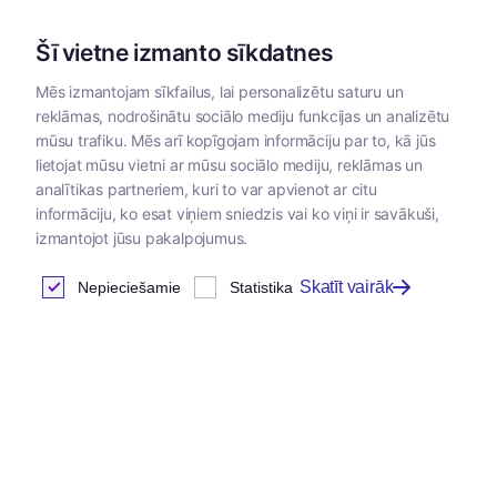
Šī vietne izmanto sīkdatnes
Mēs izmantojam sīkfailus, lai personalizētu saturu un
reklāmas, nodrošinātu sociālo mediju funkcijas un analizētu
Kategorijas
mūsu trafiku. Mēs arī kopīgojam informāciju par to, kā jūs
lietojat mūsu vietni ar mūsu sociālo mediju, reklāmas un
Sākums
/
Papildbarības
/
Papildbarības lauksaimniecības dzī
analītikas partneriem, kuri to var apvienot ar citu
informāciju, ko esat viņiem sniedzis vai ko viņi ir savākuši,
izmantojot jūsu pakalpojumus.
Imunitātei
Skatīt vairāk
Nepieciešamie
Statistika
Atrastas
8
preces
Tabula