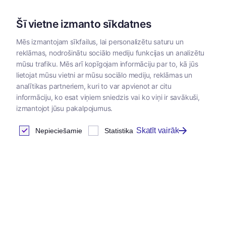
Šī vietne izmanto sīkdatnes
Mēs izmantojam sīkfailus, lai personalizētu saturu un
reklāmas, nodrošinātu sociālo mediju funkcijas un analizētu
Kategorijas
mūsu trafiku. Mēs arī kopīgojam informāciju par to, kā jūs
lietojat mūsu vietni ar mūsu sociālo mediju, reklāmas un
Sākums
/
Papildbarības
/
Papildbarības lauksaimniecības dzī
analītikas partneriem, kuri to var apvienot ar citu
putniem
informāciju, ko esat viņiem sniedzis vai ko viņi ir savākuši,
izmantojot jūsu pakalpojumus.
Skatīt vairāk
Nepieciešamie
Statistika
Nervu sistēmai
Atrastas
2
preces
Tabula