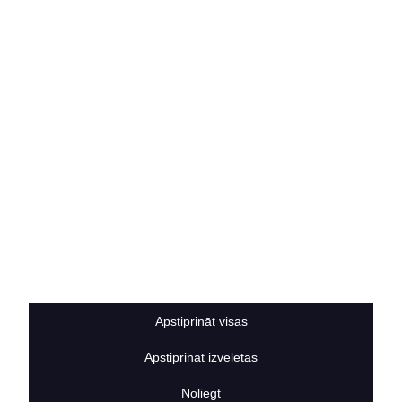
Rekvizīti
Kontakti
SOCIĀLIE TĪKLI
facebook
linkedIn
instagram
KONTAKTINFORMĀCIJA
TĀLRUNIS
+371 25911816
E-PASTA ADRESE
info@bertasnams.lv
Apstiprināt visas
Apstiprināt izvēlētās
2026
© SIA ”Bertas Nams”. Visas tiesības aizsargātas.
Noliegt