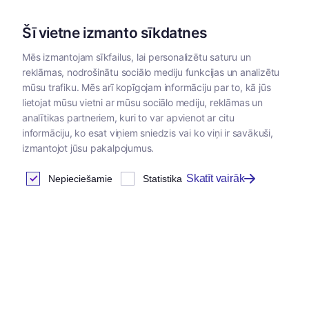
Šī vietne izmanto sīkdatnes
Mēs izmantojam sīkfailus, lai personalizētu saturu un
reklāmas, nodrošinātu sociālo mediju funkcijas un analizētu
Kategorijas
mūsu trafiku. Mēs arī kopīgojam informāciju par to, kā jūs
lietojat mūsu vietni ar mūsu sociālo mediju, reklāmas un
Sākums
/
Veterinārās zāles
/
Pretparazitārie līdzekļi
/
Pretpar
analītikas partneriem, kuri to var apvienot ar citu
informāciju, ko esat viņiem sniedzis vai ko viņi ir savākuši,
izmantojot jūsu pakalpojumus.
Pretparazitārie līdzekļi
Skatīt vairāk
Nepieciešamie
Statistika
injekcijām
Atrastas
0
preces
Tabula