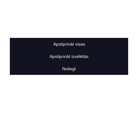
Privātuma politika
Sīkdatņu noteikumi
BERTAS NAMS
Par mums
Vakances
Rekvizīti
Apstiprināt visas
Kontakti
SOCIĀLIE TĪKLI
Apstiprināt izvēlētās
facebook
Noliegt
linkedIn
instagram
KONTAKTINFORMĀCIJA
TĀLRUNIS
+371 25911816
E-PASTA ADRESE
info@bertasnams.lv