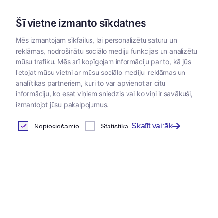
Šī vietne izmanto sīkdatnes
Mēs izmantojam sīkfailus, lai personalizētu saturu un
reklāmas, nodrošinātu sociālo mediju funkcijas un analizētu
Kategorijas
mūsu trafiku. Mēs arī kopīgojam informāciju par to, kā jūs
lietojat mūsu vietni ar mūsu sociālo mediju, reklāmas un
Sākums
/
Papildbarības
/
Papildbarības suņiem un kaķiem
/
analītikas partneriem, kuri to var apvienot ar citu
informāciju, ko esat viņiem sniedzis vai ko viņi ir savākuši,
izmantojot jūsu pakalpojumus.
Koprofāgijas novēršanai
Skatīt vairāk
Nepieciešamie
Statistika
Atrastas
0
preces
Tabula
Šajā kategorijā nav preču