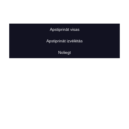
Sīkdatņu noteikumi
BERTAS NAMS
Par mums
Vakances
Apstiprināt visas
Rekvizīti
Kontakti
Apstiprināt izvēlētās
SOCIĀLIE TĪKLI
facebook
Noliegt
linkedIn
instagram
KONTAKTINFORMĀCIJA
TĀLRUNIS
+371 25911816
E-PASTA ADRESE
info@bertasnams.lv