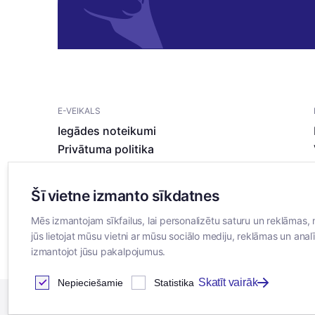
E-VEIKALS
Iegādes noteikumi
Privātuma politika
Sīkdatņu noteikumi
Šī vietne izmanto sīkdatnes
Mēs izmantojam sīkfailus, lai personalizētu saturu un reklāmas, 
jūs lietojat mūsu vietni ar mūsu sociālo mediju, reklāmas un analī
izmantojot jūsu pakalpojumus.
Skatīt vairāk
Nepieciešamie
Statistika
2026
© SIA ”Bertas Nams”. Visas tiesības aizsargātas.