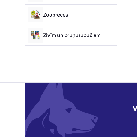
Zoopreces
Zivīm un bruņurupučiem
V