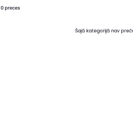
s
0
preces
Šajā kategorijā nav preč