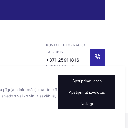
KONTAKTINFORMĀCIJA
TĀLRUNIS
+371 25911816
E-PASTA ADRESE
info@bertasnams.lv
Apstiprināt visas
kopīgojam informāciju par to, kā
Apstiprināt izvēlētās
sniedzis vai ko viņi ir savākuši,
Noliegt
Mājas lapu izstrādāja
Datateks