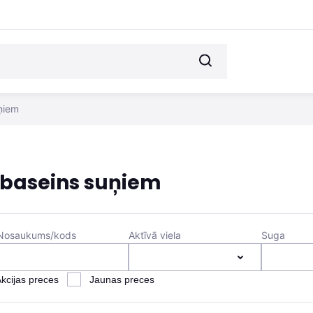
ņiem
baseins suņiem
Nosaukums/kods
Aktīvā viela
Suga
kcijas preces
Jaunas preces