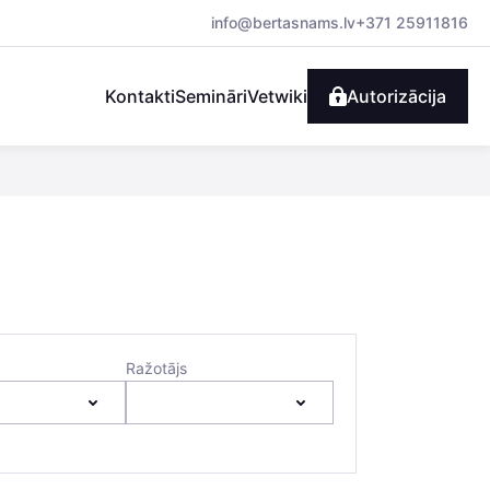
info@bertasnams.lv
+371 25911816
Kontakti
Semināri
Vetwiki
Autorizācija
Ražotājs