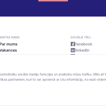
BERTAS NAMS
SOCIĀLIE TĪKLI
Par mums
facebook
Vakances
linkedIn
Rekvizīti
instagram
Kontakti
nodrošinātu sociālo mediju funkcijas un analizētu mūsu trafiku. Mēs arī 
tikas partneriem, kuri to var apvienot ar citu informāciju, ko esat viņiem 