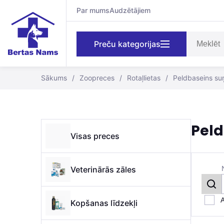
Par mums
Audzētājiem
Preču kategorijas
Sākums
/
Zoopreces
/
Rotaļlietas
/
Peldbaseins su
Peld
Visas preces
Veterinārās zāles
A
Kopšanas līdzekļi