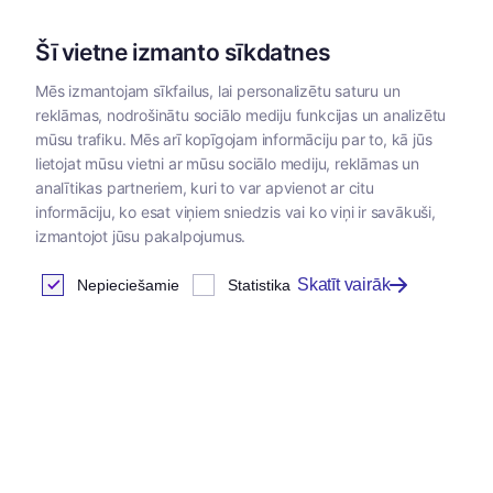
Šī vietne izmanto sīkdatnes
Mēs izmantojam sīkfailus, lai personalizētu saturu un
reklāmas, nodrošinātu sociālo mediju funkcijas un analizētu
Kategorijas
mūsu trafiku. Mēs arī kopīgojam informāciju par to, kā jūs
lietojat mūsu vietni ar mūsu sociālo mediju, reklāmas un
Sākums
/
Instrumenti un materiāli
/
Specapģērbs
/
Apģērbs
analītikas partneriem, kuri to var apvienot ar citu
informāciju, ko esat viņiem sniedzis vai ko viņi ir savākuši,
izmantojot jūsu pakalpojumus.
Apģērbs
Skatīt vairāk
Nepieciešamie
Statistika
Atrastas
13
preces
Tabula