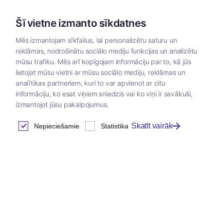
Šī vietne izmanto sīkdatnes
Mēs izmantojam sīkfailus, lai personalizētu saturu un
reklāmas, nodrošinātu sociālo mediju funkcijas un analizētu
Kategorijas
mūsu trafiku. Mēs arī kopīgojam informāciju par to, kā jūs
lietojat mūsu vietni ar mūsu sociālo mediju, reklāmas un
Sākums
/
Dzīvnieku barība
/
Josera
/
Josera konservi
/
Jos
analītikas partneriem, kuri to var apvienot ar citu
informāciju, ko esat viņiem sniedzis vai ko viņi ir savākuši,
izmantojot jūsu pakalpojumus.
Josera konservi kaķiem
Skatīt vairāk
Nepieciešamie
Statistika
Atrastas
34
preces
Tabula