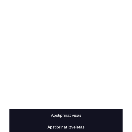
Par mums
Vakances
Rekvizīti
Kontakti
SOCIĀLIE TĪKLI
facebook
linkedIn
instagram
KONTAKTINFORMĀCIJA
TĀLRUNIS
+371 25911816
E-PASTA ADRESE
info@bertasnams.lv
Apstiprināt visas
Apstiprināt izvēlētās