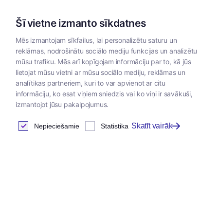
Šī vietne izmanto sīkdatnes
Mēs izmantojam sīkfailus, lai personalizētu saturu un
reklāmas, nodrošinātu sociālo mediju funkcijas un analizētu
Kategorijas
mūsu trafiku. Mēs arī kopīgojam informāciju par to, kā jūs
lietojat mūsu vietni ar mūsu sociālo mediju, reklāmas un
Sākums
/
Dzīvnieku barība
/
Priroda
/
Priroda barība putnie
analītikas partneriem, kuri to var apvienot ar citu
informāciju, ko esat viņiem sniedzis vai ko viņi ir savākuši,
izmantojot jūsu pakalpojumus.
Priroda barība putniem
Skatīt vairāk
Nepieciešamie
Statistika
Atrastas
16
preces
Tabula
Jaunums