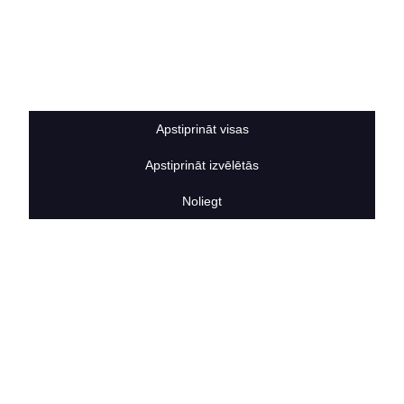
Privātuma politika
Sīkdatņu noteikumi
BERTAS NAMS
Par mums
Vakances
Rekvizīti
Apstiprināt visas
Kontakti
SOCIĀLIE TĪKLI
Apstiprināt izvēlētās
facebook
Noliegt
linkedIn
instagram
KONTAKTINFORMĀCIJA
TĀLRUNIS
+371 25911816
E-PASTA ADRESE
info@bertasnams.lv