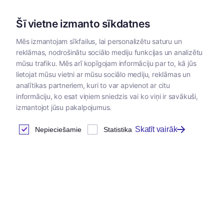
Šī vietne izmanto sīkdatnes
Mēs izmantojam sīkfailus, lai personalizētu saturu un
reklāmas, nodrošinātu sociālo mediju funkcijas un analizētu
Kategorijas
mūsu trafiku. Mēs arī kopīgojam informāciju par to, kā jūs
lietojat mūsu vietni ar mūsu sociālo mediju, reklāmas un
Sākums
/
Veterinārās zāles
/
Dermatoloģiskie zāļu līdzekļi
analītikas partneriem, kuri to var apvienot ar citu
informāciju, ko esat viņiem sniedzis vai ko viņi ir savākuši,
izmantojot jūsu pakalpojumus.
Dermatoloģiskie zāļu
Skatīt vairāk
Nepieciešamie
Statistika
līdzekļi
Atrastas
0
preces
Tabula