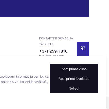
KONTAKTINFORMĀCIJA
TĀLRUNIS
+371 25911816
E-PASTA ADRESE
info@bertasnams.lv
Apstiprināt visas
kopīgojam informāciju par to, kā
Apstiprināt izvēlētās
sniedzis vai ko viņi ir savākuši,
Noliegt
Mājas lapu izstrādāja
Datateks