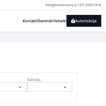
info@bertasnams.lv
+371 25911816
Kontakti
Semināri
Vetwiki
Autorizācija
Ražotājs