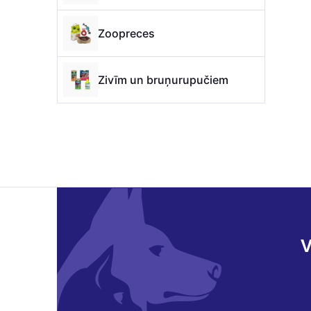
Zoopreces
Zivīm un bruņurupučiem
V