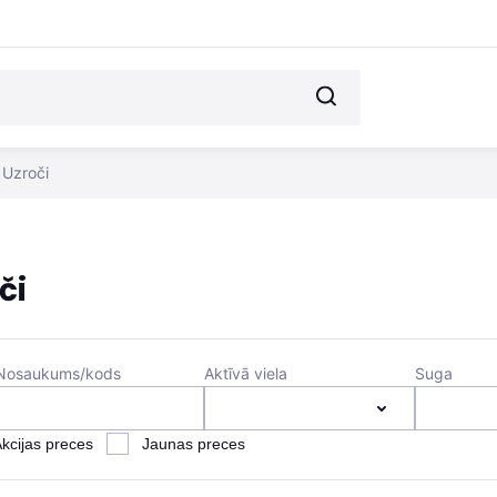
Uzroči
či
Nosaukums/kods
Aktīvā viela
Suga
kcijas preces
Jaunas preces