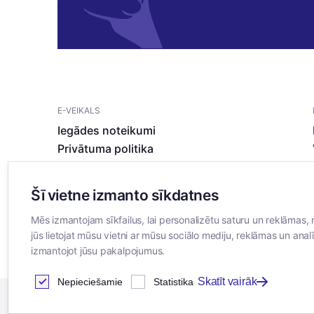
E-VEIKALS
Iegādes noteikumi
Privātuma politika
Sīkdatņu noteikumi
Šī vietne izmanto sīkdatnes
Mēs izmantojam sīkfailus, lai personalizētu saturu un reklāmas, 
jūs lietojat mūsu vietni ar mūsu sociālo mediju, reklāmas un analī
izmantojot jūsu pakalpojumus.
Skatīt vairāk
Nepieciešamie
Statistika
2026
© SIA ”Bertas Nams”. Visas tiesības aizsargātas.