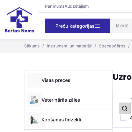
Par mums
Audzētājiem
Preču kategorijas
Sākums
/
Instrumenti un materiāli
/
Specapģērbs
/
Uzro
Visas preces
Veterinārās zāles
A
Kopšanas līdzekļi