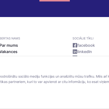
BERTAS NAMS
SOCIĀLIE TĪKLI
Par mums
facebook
Vakances
linkedIn
Rekvizīti
instagram
Kontakti
nodrošinātu sociālo mediju funkcijas un analizētu mūsu trafiku. Mēs arī 
tikas partneriem, kuri to var apvienot ar citu informāciju, ko esat viņiem 