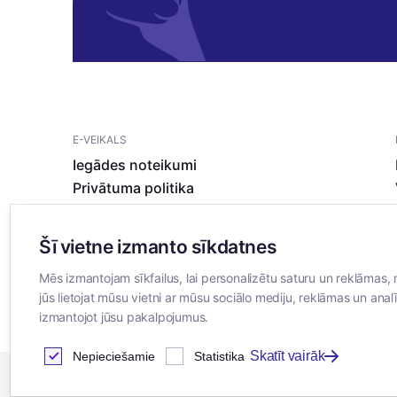
E-VEIKALS
Iegādes noteikumi
Privātuma politika
Sīkdatņu noteikumi
Šī vietne izmanto sīkdatnes
Mēs izmantojam sīkfailus, lai personalizētu saturu un reklāmas, 
jūs lietojat mūsu vietni ar mūsu sociālo mediju, reklāmas un analī
izmantojot jūsu pakalpojumus.
Skatīt vairāk
Nepieciešamie
Statistika
2026
© SIA ”Bertas Nams”. Visas tiesības aizsargātas.