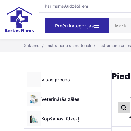
Par mums
Audzētājiem
Preču kategorijas
Sākums
/
Instrumenti un materiāli
/
Instrumenti un ma
Pie
Visas preces
Veterinārās zāles
A
Kopšanas līdzekļi