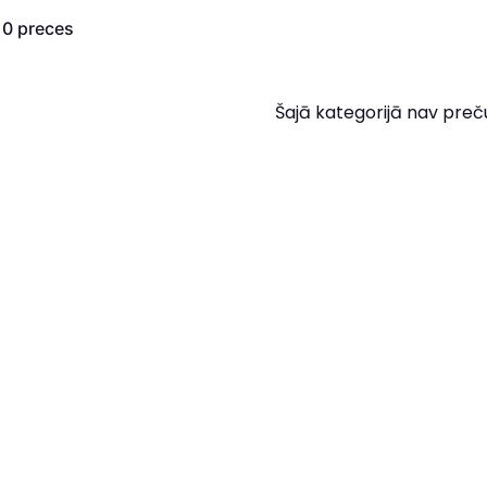
s
0
preces
Šajā kategorijā nav preč