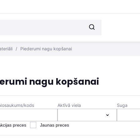
teriāli
/
Piederumi nagu kopšanai
derumi nagu kopšanai
Nosaukums/kods
Aktīvā viela
Suga
kcijas preces
Jaunas preces