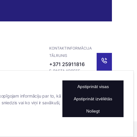
KONTAKTINFORMĀCIJA
TĀLRUNIS
+371 25911816
E-PASTA ADRESE
info@bertasnams.lv
Apstiprināt visas
kopīgojam informāciju par to, kā
Apstiprināt izvēlētās
sniedzis vai ko viņi ir savākuši,
Noliegt
Mājas lapu izstrādāja
Datateks