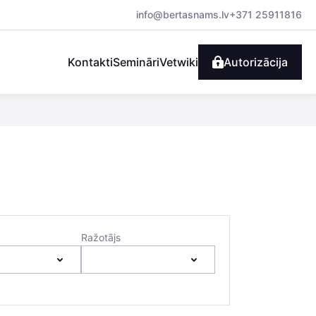
info@bertasnams.lv
+371 25911816
Kontakti
Semināri
Vetwiki
Autorizācija
Ražotājs