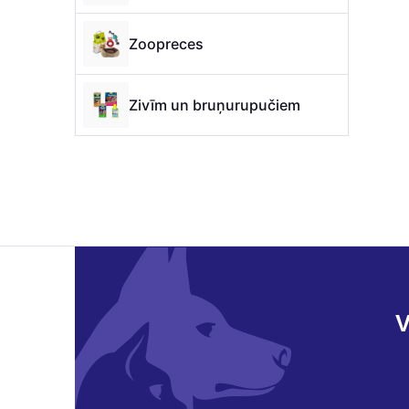
Zoopreces
Zivīm un bruņurupučiem
V