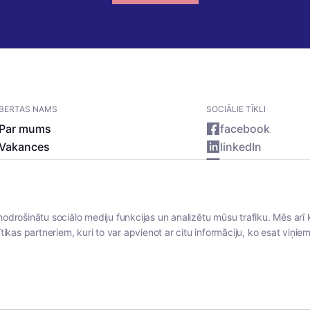
BERTAS NAMS
SOCIĀLIE TĪKLI
Par mums
facebook
Vakances
linkedIn
Rekvizīti
instagram
Kontakti
nodrošinātu sociālo mediju funkcijas un analizētu mūsu trafiku. Mēs arī 
tikas partneriem, kuri to var apvienot ar citu informāciju, ko esat viņiem 