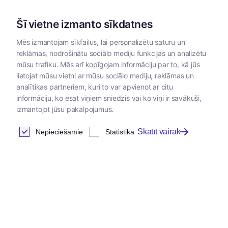
Šī vietne izmanto sīkdatnes
Mēs izmantojam sīkfailus, lai personalizētu saturu un
reklāmas, nodrošinātu sociālo mediju funkcijas un analizētu
Kategorijas
mūsu trafiku. Mēs arī kopīgojam informāciju par to, kā jūs
lietojat mūsu vietni ar mūsu sociālo mediju, reklāmas un
Sākums
/
Zoopreces
/
Feromoni
analītikas partneriem, kuri to var apvienot ar citu
informāciju, ko esat viņiem sniedzis vai ko viņi ir savākuši,
izmantojot jūsu pakalpojumus.
Feromoni
Skatīt vairāk
Nepieciešamie
Statistika
Atrastas
0
preces
Tabula
Šajā kategorijā nav preču