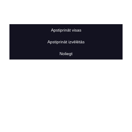
Sīkdatņu noteikumi
BERTAS NAMS
Par mums
Vakances
Apstiprināt visas
Rekvizīti
Kontakti
Apstiprināt izvēlētās
SOCIĀLIE TĪKLI
facebook
Noliegt
linkedIn
instagram
KONTAKTINFORMĀCIJA
TĀLRUNIS
+371 25911816
E-PASTA ADRESE
info@bertasnams.lv