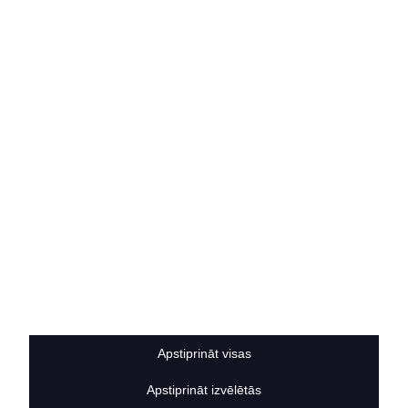
E-VEIKALS
Iegādes noteikumi
Privātuma politika
Sīkdatņu noteikumi
BERTAS NAMS
Par mums
Vakances
Rekvizīti
Kontakti
SOCIĀLIE TĪKLI
facebook
linkedIn
instagram
Apstiprināt visas
KONTAKTINFORMĀCIJA
TĀLRUNIS
Apstiprināt izvēlētās