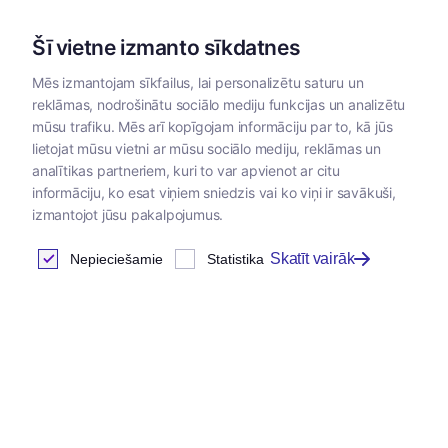
Šī vietne izmanto sīkdatnes
Mēs izmantojam sīkfailus, lai personalizētu saturu un
reklāmas, nodrošinātu sociālo mediju funkcijas un analizētu
Kategorijas
mūsu trafiku. Mēs arī kopīgojam informāciju par to, kā jūs
lietojat mūsu vietni ar mūsu sociālo mediju, reklāmas un
Sākums
/
Papildbarības
/
Papildbarības suņiem un kaķiem
/
analītikas partneriem, kuri to var apvienot ar citu
informāciju, ko esat viņiem sniedzis vai ko viņi ir savākuši,
izmantojot jūsu pakalpojumus.
Mutes dobuma veselībai
Skatīt vairāk
Nepieciešamie
Statistika
Atrastas
1
preces
Tabula