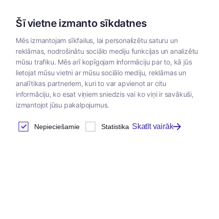
Šī vietne izmanto sīkdatnes
Mēs izmantojam sīkfailus, lai personalizētu saturu un
reklāmas, nodrošinātu sociālo mediju funkcijas un analizētu
Kategorijas
mūsu trafiku. Mēs arī kopīgojam informāciju par to, kā jūs
lietojat mūsu vietni ar mūsu sociālo mediju, reklāmas un
Sākums
/
Zoopreces
/
Rotaļlietas
/
Rotaļlietas kaķiem
analītikas partneriem, kuri to var apvienot ar citu
informāciju, ko esat viņiem sniedzis vai ko viņi ir savākuši,
izmantojot jūsu pakalpojumus.
Skatīt vairāk
Nepieciešamie
Statistika
Jaunums