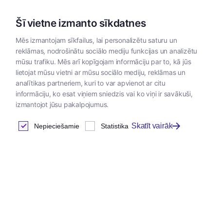
Šī vietne izmanto sīkdatnes
Mēs izmantojam sīkfailus, lai personalizētu saturu un
reklāmas, nodrošinātu sociālo mediju funkcijas un analizētu
Kategorijas
mūsu trafiku. Mēs arī kopīgojam informāciju par to, kā jūs
lietojat mūsu vietni ar mūsu sociālo mediju, reklāmas un
Sākums
/
Zoopreces
/
Rotaļlietas
/
Rotaļlietas kaķiem
analītikas partneriem, kuri to var apvienot ar citu
informāciju, ko esat viņiem sniedzis vai ko viņi ir savākuši,
izmantojot jūsu pakalpojumus.
Skatīt vairāk
Nepieciešamie
Statistika
Jaunums