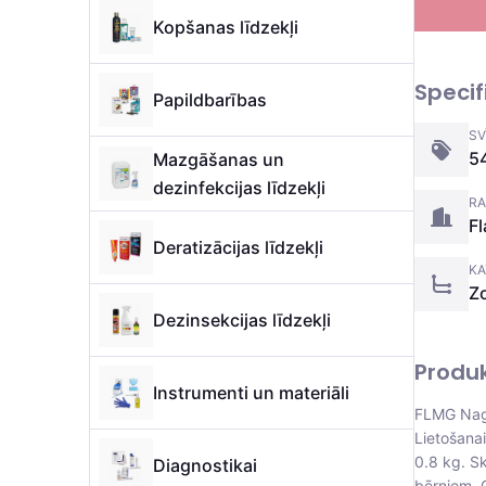
Kopšanas līdzekļi
Specif
Papildbarības
SV
5
Mazgāšanas un
dezinfekcijas līdzekļi
RA
F
Deratizācijas līdzekļi
KA
Z
Dezinsekcijas līdzekļi
Produ
Instrumenti un materiāli
FLMG Nagu
Lietošana
0.8 kg. Sk
Diagnostikai
bērniem. 