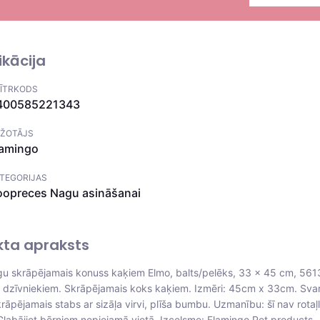
ikācija
ĪTRKODS
400585221343
ŽOTĀJS
lamingo
TEGORIJAS
oopreces
Nagu asināšanai
kta apraksts
 skrāpējamais konuss kaķiem Elmo, balts/pelēks, 33 × 45 cm, 56
i dzīvniekiem. Skrāpējamais koks kaķiem. Izmēri: 45cm x 33cm. Svar
rāpējamais stabs ar sizāļa virvi, plīša bumbu. Uzmanību: šī nav rotaļl
Glabājiet bērniem nepiejamā vietā. Izcelsme: Flamingo Pet products,