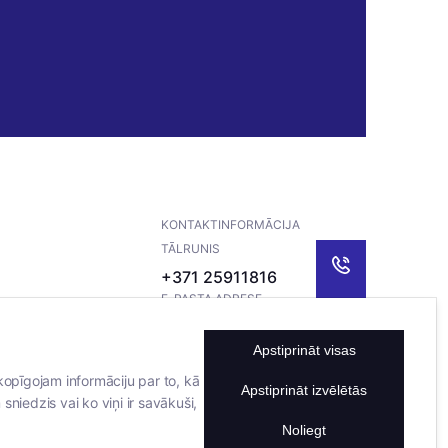
KONTAKTINFORMĀCIJA
TĀLRUNIS
+371 25911816
E-PASTA ADRESE
info@bertasnams.lv
Apstiprināt visas
kopīgojam informāciju par to, kā
Apstiprināt izvēlētās
sniedzis vai ko viņi ir savākuši,
Noliegt