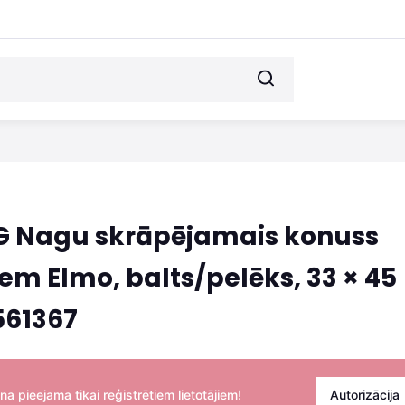
G Nagu skrāpējamais konuss
em Elmo, balts/pelēks, 33 × 45
561367
na pieejama tikai reģistrētiem lietotājiem!
Autorizācija