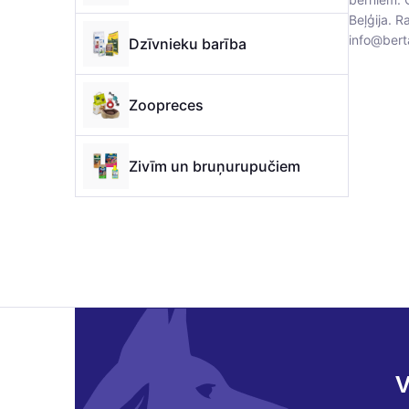
Beļģija. R
info@bert
Dzīvnieku barība
Zoopreces
Zivīm un bruņurupučiem
V