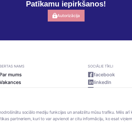
Patīkamu iepirkšanos!
Autorizācija
BERTAS NAMS
SOCIĀLIE TĪKLI
Par mums
facebook
Vakances
linkedIn
Rekvizīti
instagram
Kontakti
nodrošinātu sociālo mediju funkcijas un analizētu mūsu trafiku. Mēs arī 
tikas partneriem, kuri to var apvienot ar citu informāciju, ko esat viņiem 