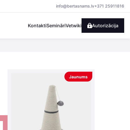
info@bertasnams.lv
+371 25911816
Kontakti
Semināri
Vetwiki
Autorizācija
Jaunums