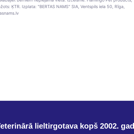
ažots: ĶTR. Izplata: "BERTAS NAMS" SIA, Ventspils iela 50, Rīga,
asnams.lv
eterinārā lieltirgotava kopš 2002. ga