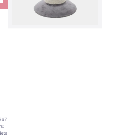
1367
s:
ieta