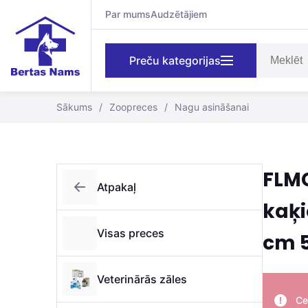
Par mums
Audzētājiem
Preču kategorijas
Sākums
/
Zoopreces
/
Nagu asināšanai
FLM
Atpakaļ
kaķi
Visas preces
cm 
Veterinārās zāles
Ce