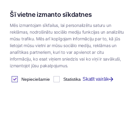
Šī vietne izmanto sīkdatnes
Mēs izmantojam sīkfailus, lai personalizētu saturu un
reklāmas, nodrošinātu sociālo mediju funkcijas un analizētu
Kategorijas
mūsu trafiku. Mēs arī kopīgojam informāciju par to, kā jūs
lietojat mūsu vietni ar mūsu sociālo mediju, reklāmas un
Sākums
/
Zoopreces
/
Ekipējums dzīvniekiem
/
Kakla siksnas
analītikas partneriem, kuri to var apvienot ar citu
informāciju, ko esat viņiem sniedzis vai ko viņi ir savākuši,
izmantojot jūsu pakalpojumus.
Skatīt vairāk
Nepieciešamie
Statistika
Jaunums