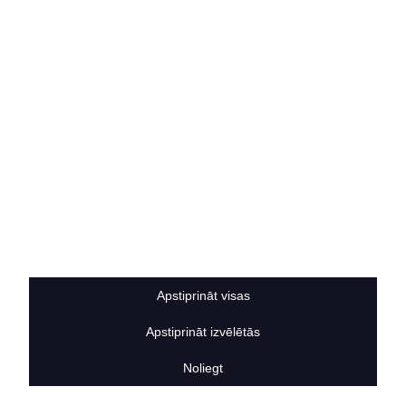
Kontakti
SOCIĀLIE TĪKLI
facebook
linkedIn
instagram
KONTAKTINFORMĀCIJA
TĀLRUNIS
+371 25911816
E-PASTA ADRESE
info@bertasnams.lv
Apstiprināt visas
Apstiprināt izvēlētās
2026
© SIA ”Bertas Nams”. Visas tiesības aizsargātas.
Noliegt
Mājas lapu izstrādāja
Datateks