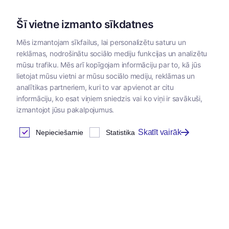
Šī vietne izmanto sīkdatnes
Mēs izmantojam sīkfailus, lai personalizētu saturu un
reklāmas, nodrošinātu sociālo mediju funkcijas un analizētu
Kategorijas
mūsu trafiku. Mēs arī kopīgojam informāciju par to, kā jūs
lietojat mūsu vietni ar mūsu sociālo mediju, reklāmas un
Sākums
/
Zivīm un bruņurupučiem
analītikas partneriem, kuri to var apvienot ar citu
informāciju, ko esat viņiem sniedzis vai ko viņi ir savākuši,
izmantojot jūsu pakalpojumus.
Skatīt vairāk
Nepieciešamie
Statistika