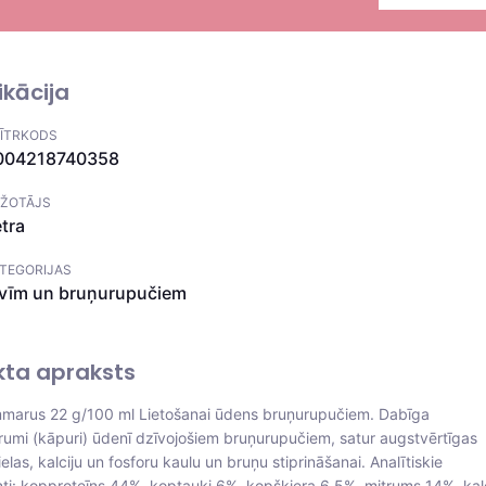
ikācija
ĪTRKODS
004218740358
ŽOTĀJS
tra
TEGORIJAS
ivīm un bruņurupučiem
kta apraksts
marus 22 g/100 ml Lietošanai ūdens bruņurupučiem. Dabīga
rumi (kāpuri) ūdenī dzīvojošiem bruņurupučiem, satur augstvērtīgas
elas, kalciju un fosforu kaulu un bruņu stiprināšanai. Analītiskie
i: kopproteīns 44%, koptauki 6%, kopšķiera 6,5%, mitrums 14%, kalc