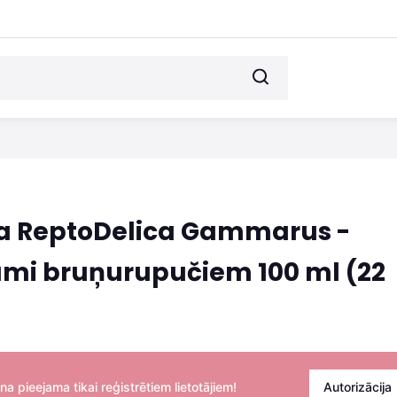
a ReptoDelica Gammarus -
mi bruņurupučiem 100 ml (22
na pieejama tikai reģistrētiem lietotājiem!
Autorizācija