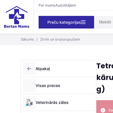
Par mums
Audzētājiem
Preču kategorijas
Sākums
/
Zivīm un bruņurupučiem
Tetr
Atpakaļ
kāru
Visas preces
g)
Veterinārās zāles
Ce