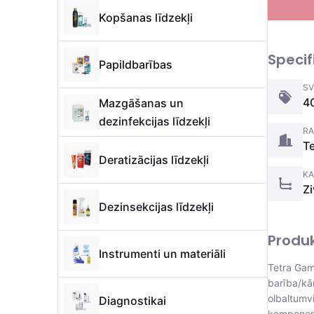
Kopšanas līdzekļi
Specif
Papildbarības
SV
4
Mazgāšanas un
dezinfekcijas līdzekļi
RA
Te
Deratizācijas līdzekļi
KA
Z
Dezinsekcijas līdzekļi
Produ
Instrumenti un materiāli
Tetra Gam
barība/kā
olbaltumvi
Diagnostikai
komponent