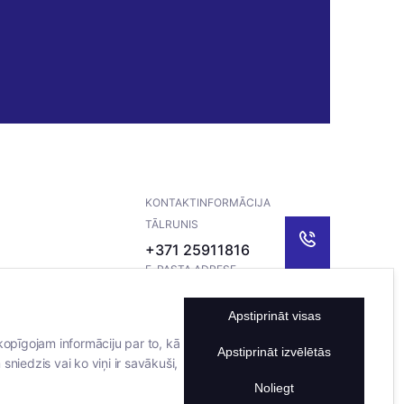
KONTAKTINFORMĀCIJA
TĀLRUNIS
+371 25911816
E-PASTA ADRESE
info@bertasnams.lv
Apstiprināt visas
kopīgojam informāciju par to, kā
Apstiprināt izvēlētās
sniedzis vai ko viņi ir savākuši,
Noliegt