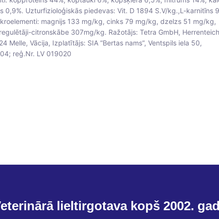
s 0,9%. Uzturfizioloģiskās piedevas: Vit. D 1894 S.V/kg.,L-karnitīns 
kroelementi: magnijs 133 mg/kg, cinks 79 mg/kg, dzelzs 51 mg/kg,
egulētāji-citronskābe 307mg/kg. Ražotājs: Tetra GmbH, Herrenteic
 Melle, Vācija, Izplatītājs: SIA ”Bertas nams”, Ventspils iela 50,
04; reģ.Nr. LV 019020
eterinārā lieltirgotava kopš 2002. ga