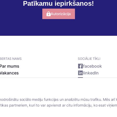
Patīkamu iepirkšanos!
Autorizācija
BERTAS NAMS
SOCIĀLIE TĪKLI
Par mums
facebook
Vakances
linkedIn
Rekvizīti
instagram
Kontakti
nodrošinātu sociālo mediju funkcijas un analizētu mūsu trafiku. Mēs arī 
tikas partneriem, kuri to var apvienot ar citu informāciju, ko esat viņiem 