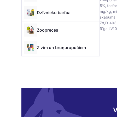
5%, fosfor
mg/kg, mi
Dzīvnieku barība
skābuma r
78,D-49324
Rīga,LV10
Zoopreces
Zivīm un bruņurupučiem
V