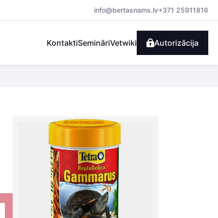
info@bertasnams.lv
+371 25911816
Kontakti
Semināri
Vetwiki
Autorizācija