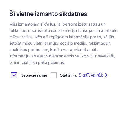
Šī vietne izmanto sīkdatnes
Mēs izmantojam sīkfailus, lai personalizētu saturu un
reklāmas, nodrošinātu sociālo mediju funkcijas un analizētu
Kategorijas
mūsu trafiku. Mēs arī kopīgojam informāciju par to, kā jūs
lietojat mūsu vietni ar mūsu sociālo mediju, reklāmas un
Sākums
/
Papildbarības
/
Papildbarības suņiem un kaķiem
/
analītikas partneriem, kuri to var apvienot ar citu
informāciju, ko esat viņiem sniedzis vai ko viņi ir savākuši,
izmantojot jūsu pakalpojumus.
Skatīt vairāk
Nepieciešamie
Statistika
Jaunums