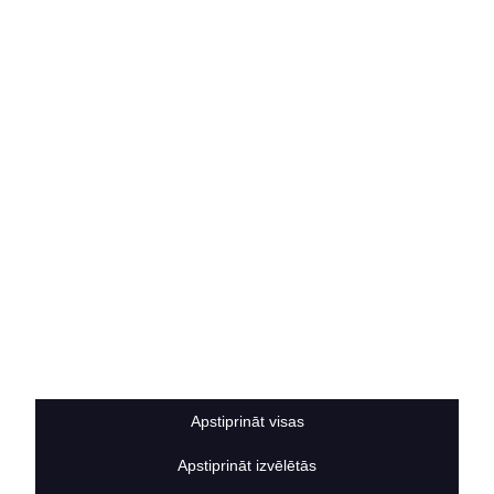
Vakances
Rekvizīti
Kontakti
SOCIĀLIE TĪKLI
facebook
linkedIn
instagram
KONTAKTINFORMĀCIJA
TĀLRUNIS
+371 25911816
E-PASTA ADRESE
info@bertasnams.lv
Apstiprināt visas
Apstiprināt izvēlētās