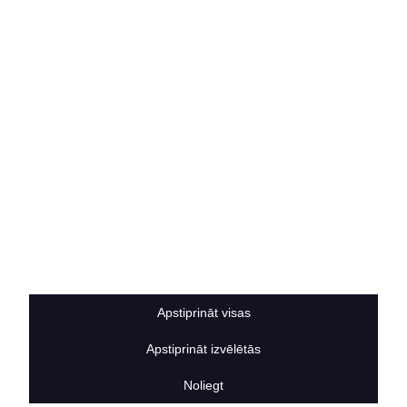
Rekvizīti
Kontakti
SOCIĀLIE TĪKLI
facebook
linkedIn
instagram
KONTAKTINFORMĀCIJA
TĀLRUNIS
+371 25911816
E-PASTA ADRESE
info@bertasnams.lv
Apstiprināt visas
Apstiprināt izvēlētās
2026
© SIA ”Bertas Nams”. Visas tiesības aizsargātas.
Noliegt
Mājas lapu izstrādāja
Datateks