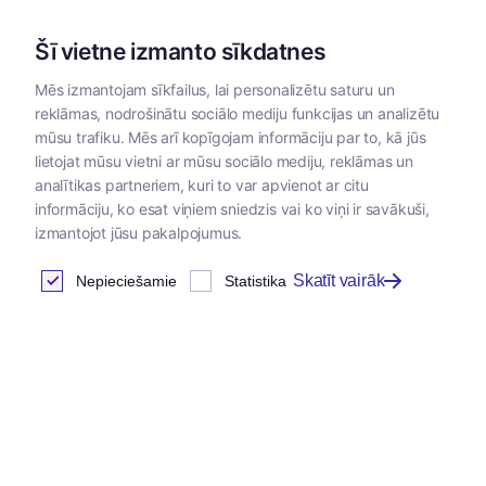
Šī vietne izmanto sīkdatnes
Mēs izmantojam sīkfailus, lai personalizētu saturu un
reklāmas, nodrošinātu sociālo mediju funkcijas un analizētu
Kategorijas
mūsu trafiku. Mēs arī kopīgojam informāciju par to, kā jūs
lietojat mūsu vietni ar mūsu sociālo mediju, reklāmas un
Sākums
/
Papildbarības
/
Papildbarības lauksaimniecības
analītikas partneriem, kuri to var apvienot ar citu
dzīvniekiem un putniem
informāciju, ko esat viņiem sniedzis vai ko viņi ir savākuši,
izmantojot jūsu pakalpojumus.
Skatīt vairāk
Nepieciešamie
Statistika