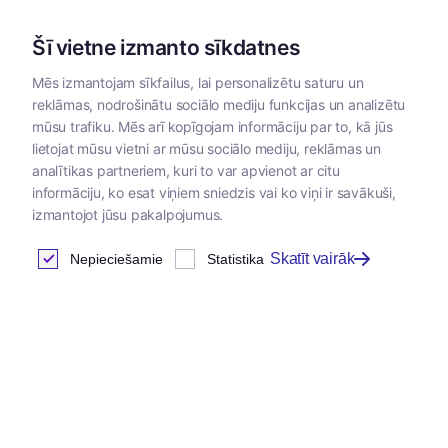
Šī vietne izmanto sīkdatnes
Mēs izmantojam sīkfailus, lai personalizētu saturu un
reklāmas, nodrošinātu sociālo mediju funkcijas un analizētu
Kategorijas
mūsu trafiku. Mēs arī kopīgojam informāciju par to, kā jūs
lietojat mūsu vietni ar mūsu sociālo mediju, reklāmas un
Sākums
/
Kopšanas līdzekļi
/
Dermatoloģiskie kopšanas līdzekļ
analītikas partneriem, kuri to var apvienot ar citu
informāciju, ko esat viņiem sniedzis vai ko viņi ir savākuši,
izmantojot jūsu pakalpojumus.
Skatīt vairāk
Nepieciešamie
Statistika