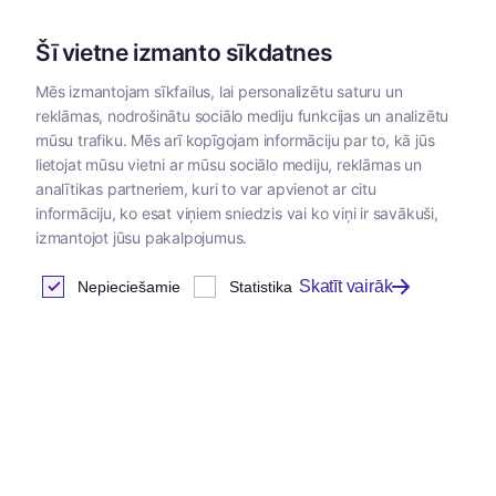
Šī vietne izmanto sīkdatnes
Mēs izmantojam sīkfailus, lai personalizētu saturu un
reklāmas, nodrošinātu sociālo mediju funkcijas un analizētu
Kategorijas
mūsu trafiku. Mēs arī kopīgojam informāciju par to, kā jūs
lietojat mūsu vietni ar mūsu sociālo mediju, reklāmas un
Sākums
/
Instrumenti un materiāli
/
Instrumenti un materiāli
/
analītikas partneriem, kuri to var apvienot ar citu
informāciju, ko esat viņiem sniedzis vai ko viņi ir savākuši,
izmantojot jūsu pakalpojumus.
Skatīt vairāk
Nepieciešamie
Statistika