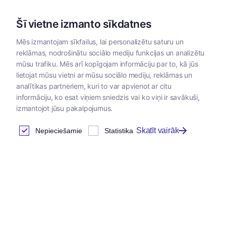
Šī vietne izmanto sīkdatnes
Mēs izmantojam sīkfailus, lai personalizētu saturu un
reklāmas, nodrošinātu sociālo mediju funkcijas un analizētu
Kategorijas
mūsu trafiku. Mēs arī kopīgojam informāciju par to, kā jūs
lietojat mūsu vietni ar mūsu sociālo mediju, reklāmas un
Sākums
/
Dzīvnieku barība
/
Priroda
/
Priroda barība putnie
analītikas partneriem, kuri to var apvienot ar citu
informāciju, ko esat viņiem sniedzis vai ko viņi ir savākuši,
izmantojot jūsu pakalpojumus.
Skatīt vairāk
Nepieciešamie
Statistika
Jaunums