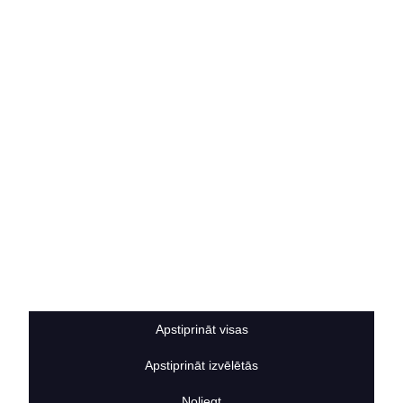
Vakances
Rekvizīti
Kontakti
SOCIĀLIE TĪKLI
facebook
linkedIn
instagram
KONTAKTINFORMĀCIJA
TĀLRUNIS
+371 25911816
E-PASTA ADRESE
info@bertasnams.lv
Apstiprināt visas
Apstiprināt izvēlētās
2026
© SIA ”Bertas Nams”. Visas tiesības aizsargātas.
Noliegt