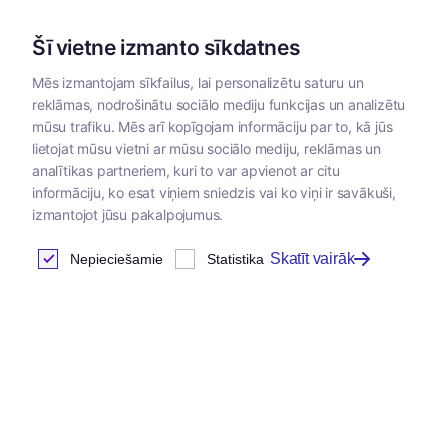
Šī vietne izmanto sīkdatnes
Mēs izmantojam sīkfailus, lai personalizētu saturu un
reklāmas, nodrošinātu sociālo mediju funkcijas un analizētu
Kategorijas
mūsu trafiku. Mēs arī kopīgojam informāciju par to, kā jūs
lietojat mūsu vietni ar mūsu sociālo mediju, reklāmas un
Sākums
/
Dzīvnieku barība
/
Priroda
/
Priroda barība grauzē
analītikas partneriem, kuri to var apvienot ar citu
informāciju, ko esat viņiem sniedzis vai ko viņi ir savākuši,
izmantojot jūsu pakalpojumus.
Skatīt vairāk
Nepieciešamie
Statistika
Jaunums