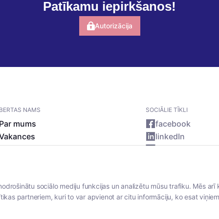
Patīkamu iepirkšanos!
Autorizācija
BERTAS NAMS
SOCIĀLIE TĪKLI
Par mums
facebook
Vakances
linkedIn
Rekvizīti
instagram
Kontakti
nodrošinātu sociālo mediju funkcijas un analizētu mūsu trafiku. Mēs arī 
tikas partneriem, kuri to var apvienot ar citu informāciju, ko esat viņiem 