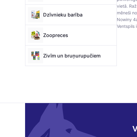
vietā. Raž
mēneši no
Dzīvnieku barība
Nowiny 4a
Ventspils 
Zoopreces
Zivīm un bruņurupučiem
V