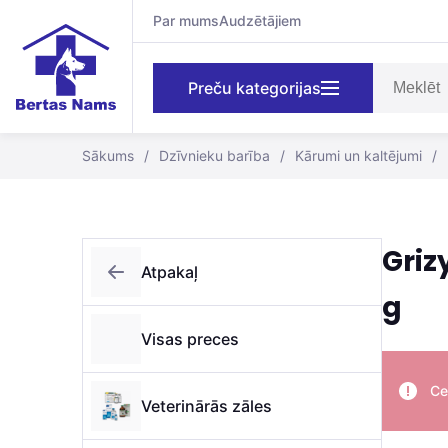
Par mums
Audzētājiem
Preču kategorijas
Sākums
/
Dzīvnieku barība
/
Kārumi un kaltējumi
/
Griz
Atpakaļ
g
Visas preces
Ce
Veterinārās zāles