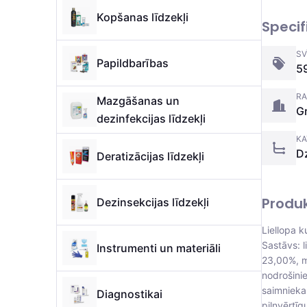
Kopšanas līdzekļi
Specif
SV
Papildbarības
5
RA
Mazgāšanas un
Gr
dezinfekcijas līdzekļi
KA
Dz
Deratizācijas līdzekļi
Produ
Dezinsekcijas līdzekļi
Liellopa 
Sastāvs: l
Instrumenti un materiāli
23,00%, m
nodrošini
saimnieka 
Diagnostikai
pilnvērtī