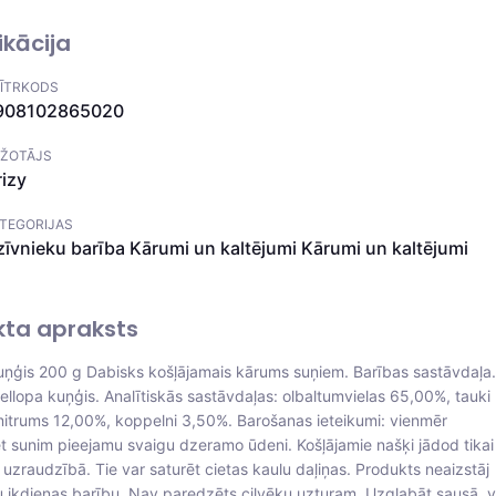
ikācija
ĪTRKODS
908102865020
ŽOTĀJS
izy
TEGORIJAS
īvnieku barība
Kārumi un kaltējumi
Kārumi un kaltējumi
kta apraksts
kuņģis 200 g Dabisks košļājamais kārums suņiem. Barības sastāvdaļa.
iellopa kuņģis. Analītiskās sastāvdaļas: olbaltumvielas 65,00%, tauki
itrums 12,00%, koppelni 3,50%. Barošanas ieteikumi: vienmēr
et sunim pieejamu svaigu dzeramo ūdeni. Košļājamie našķi jādod tikai
uzraudzībā. Tie var saturēt cietas kaulu daļiņas. Produkts neaizstāj
gu ikdienas barību. Nav paredzēts cilvēku uzturam. Uzglabāt sausā, 