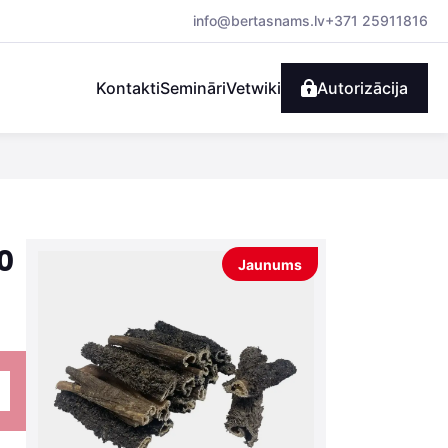
info@bertasnams.lv
+371 25911816
Kontakti
Semināri
Vetwiki
Autorizācija
0
Jaunums