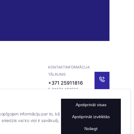
KONTAKTINFORMĀCIJA
TĀLRUNIS
+371 25911816
E-PASTA ADRESE
info@bertasnams.lv
Apstiprināt visas
kopīgojam informāciju par to, kā
Apstiprināt izvēlētās
sniedzis vai ko viņi ir savākuši,
Noliegt