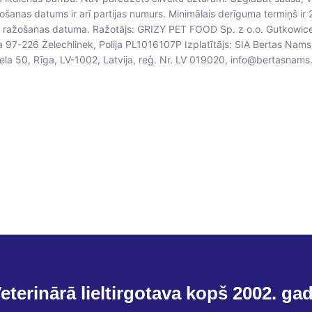
ošanas datums ir arī partijas numurs. Minimālais derīguma termiņš ir 
 ražošanas datuma. Ražotājs: GRIZY PET FOOD Sp. z o.o. Gutkowic
 97-226 Żelechlinek, Polija PL1016107P Izplatītājs: SIA Bertas Nams
iela 50, Rīga, LV-1002, Latvija, reģ. Nr. LV 019020, info@bertasnams.
eterinārā lieltirgotava kopš 2002. ga