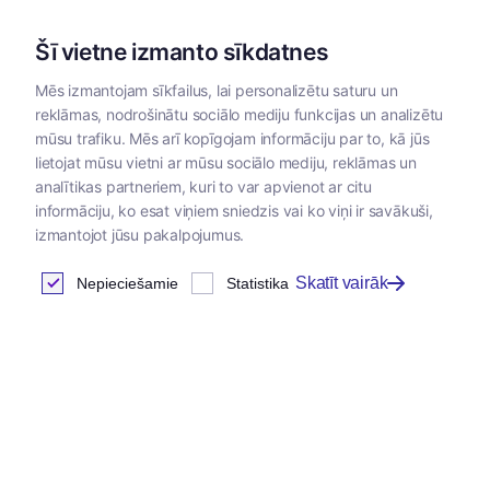
Šī vietne izmanto sīkdatnes
Mēs izmantojam sīkfailus, lai personalizētu saturu un
reklāmas, nodrošinātu sociālo mediju funkcijas un analizētu
Kategorijas
mūsu trafiku. Mēs arī kopīgojam informāciju par to, kā jūs
lietojat mūsu vietni ar mūsu sociālo mediju, reklāmas un
Sākums
/
Dezinsekcijas līdzekļi
analītikas partneriem, kuri to var apvienot ar citu
informāciju, ko esat viņiem sniedzis vai ko viņi ir savākuši,
izmantojot jūsu pakalpojumus.
Skatīt vairāk
Nepieciešamie
Statistika