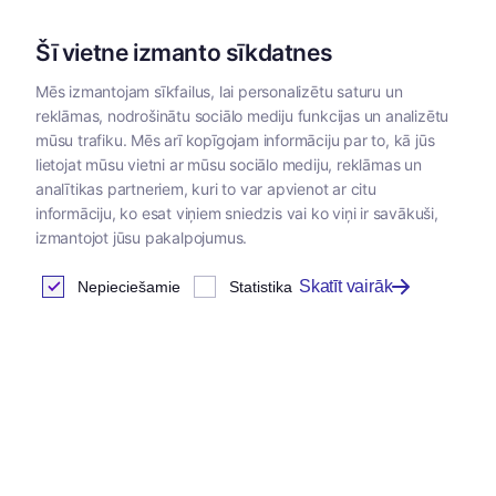
Šī vietne izmanto sīkdatnes
Mēs izmantojam sīkfailus, lai personalizētu saturu un
reklāmas, nodrošinātu sociālo mediju funkcijas un analizētu
Kategorijas
mūsu trafiku. Mēs arī kopīgojam informāciju par to, kā jūs
lietojat mūsu vietni ar mūsu sociālo mediju, reklāmas un
Sākums
/
Dezinsekcijas līdzekļi
analītikas partneriem, kuri to var apvienot ar citu
informāciju, ko esat viņiem sniedzis vai ko viņi ir savākuši,
izmantojot jūsu pakalpojumus.
Skatīt vairāk
Nepieciešamie
Statistika