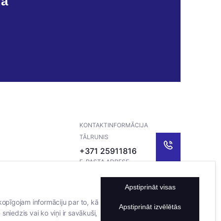
da
KONTAKTINFORMĀCIJA
TĀLRUNIS
+371 25911816
E-PASTA ADRESE
info@bertasnams.lv
Apstiprināt visas
kopīgojam informāciju par to, kā
Apstiprināt izvēlētās
sniedzis vai ko viņi ir savākuši,