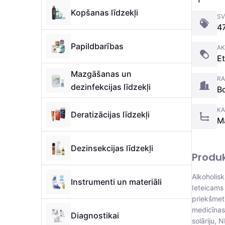
Kopšanas līdzekļi
SV
4
Papildbarības
AK
Et
Mazgāšanas un
RA
dezinfekcijas līdzekļi
B
KA
Deratizācijas līdzekļi
Ma
Dezinsekcijas līdzekļi
Produ
Alkoholisk
Instrumenti un materiāli
Ieteicams 
priekšmetu
medicīnas 
Diagnostikai
solāriju, 