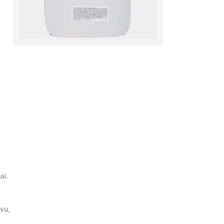
ai.
avu,