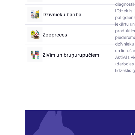
diagnostik
Līdzeklis 
Dzīvnieku barība
palīgdiene
iekārtu un
produktiem
Zoopreces
piederumu
dzīvnieku
un lietoš
Zivīm un bruņurupučiem
Aktīvās vi
(darbojas 
līdzeklis 