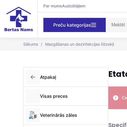
Par mums
Audzētājiem
Preču kategorijas
Sākums
/
Mazgāšanas un dezinfekcijas līdzekļi
Etat
Atpakaļ
Visas preces
Ce
Veterinārās zāles
Specif