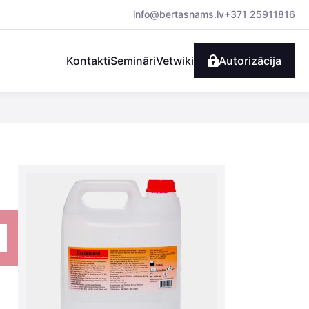
info@bertasnams.lv
+371 25911816
Kontakti
Semināri
Vetwiki
Autorizācija