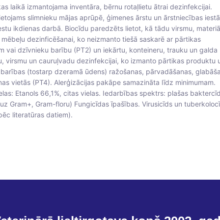
as laikā izmantojama inventāra, bērnu rotaļlietu ātrai dezinfekcijai.
lietojams slimnieku mājas aprūpē, ģimenes ārstu un ārstniecības iest
stu ikdienas darbā. Biocīdu paredzēts lietot, kā tādu virsmu, materiā
 mēbeļu dezinficēšanai, ko neizmanto tiešā saskarē ar pārtikas
 vai dzīvnieku barību (PT2) un iekārtu, konteineru, trauku un galda
, virsmu un cauruļvadu dezinfekcijai, ko izmanto pārtikas produktu 
 barības (tostarp dzeramā ūdens) ražošanas, pārvadāšanas, glabāš
anas vietās (PT4). Alerģizācijas pakāpe samazināta līdz minimumam.
elas: Etanols 66,1%, citas vielas. Iedarbības spektrs: plašas baktercī
uz Gram+, Gram-floru) Fungicīdas īpašības. Virusicīds un tuberkoloc
(pēc literatūras datiem).