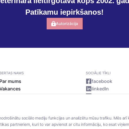
eterinārā lieltirgotava kopš 2002. ga
Patīkamu iepirkšanos!
Autorizācija
BERTAS NAMS
SOCIĀLIE TĪKLI
Par mums
facebook
Vakances
linkedIn
Rekvizīti
instagram
Kontakti
nodrošinātu sociālo mediju funkcijas un analizētu mūsu trafiku. Mēs arī 
tikas partneriem, kuri to var apvienot ar citu informāciju, ko esat viņiem 