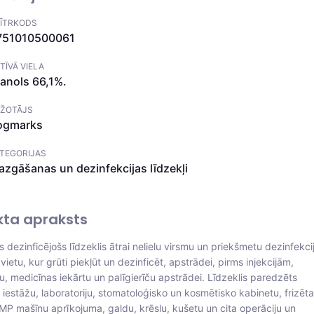
ĪTRKODS
751010500061
TĪVĀ VIELA
anols 66,1%.
ŽOTĀJS
ogmarks
TEGORIJAS
zgāšanas un dezinfekcijas līdzekļi
kta apraksts
s dezinficējošs līdzeklis ātrai nelielu virsmu un priekšmetu dezinfekcij
vietu, kur grūti piekļūt un dezinficēt, apstrādei, pirms injekcijām,
, medicīnas iekārtu un palīgierīču apstrādei. Līdzeklis paredzēts
iestāžu, laboratoriju, stomatoloģisko un kosmētisko kabinetu, frizēt
NMP mašīnu aprīkojuma, galdu, krēslu, kušetu un cita operāciju un