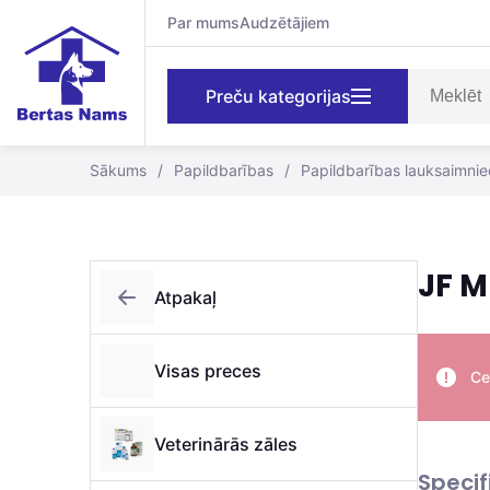
Par mums
Audzētājiem
Preču kategorijas
Sākums
/
Papildbarības
/
Papildbarības lauksaimnie
JF M
Atpakaļ
Visas preces
Ce
Veterinārās zāles
Specif