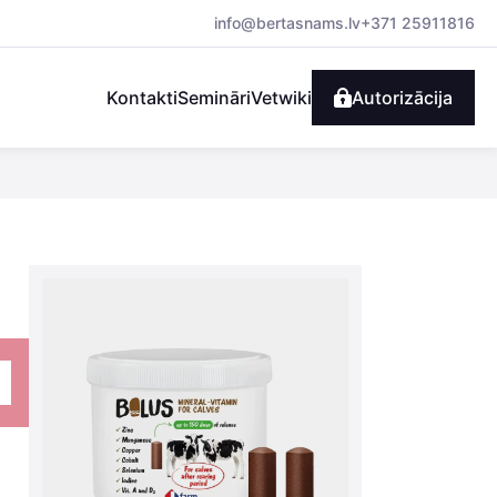
info@bertasnams.lv
+371 25911816
Kontakti
Semināri
Vetwiki
Autorizācija