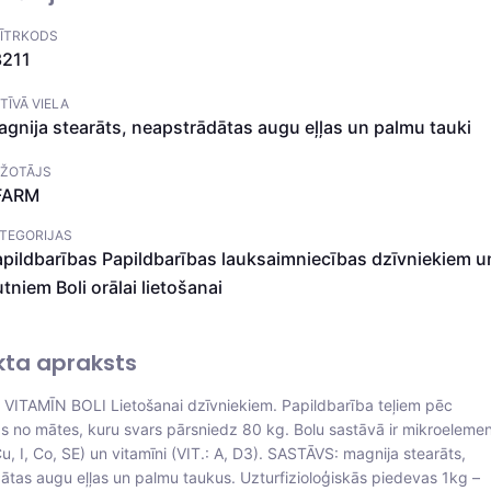
ĪTRKODS
3211
TĪVĀ VIELA
gnija stearāts, neapstrādātas augu eļļas un palmu tauki
ŽOTĀJS
FARM
TEGORIJAS
pildbarības
Papildbarības lauksaimniecības dzīvniekiem u
utniem
Boli orālai lietošanai
kta apraksts
VITAMĪN BOLI Lietošanai dzīvniekiem. Papildbarība teļiem pēc
as no mātes, kuru svars pārsniedz 80 kg. Bolu sastāvā ir mikroelemen
u, I, Co, SE) un vitamīni (VIT.: A, D3). SASTĀVS: magnija stearāts,
ātas augu eļļas un palmu taukus. Uzturfizioloģiskās piedevas 1kg –