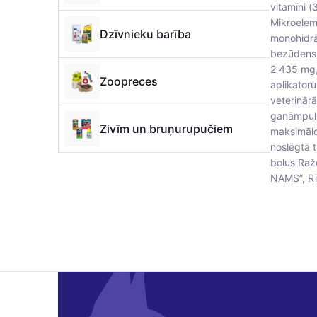
vitamīni 
Mikroelem
Dzīvnieku barība
monohidrā
bezūdens 
2 435 mg, 
Zoopreces
aplikatoru
veterinār
ganāmpulkā
Zivīm un bruņurupučiem
maksimālo
noslēgtā 
bolus Raž
NAMS”, Rīg