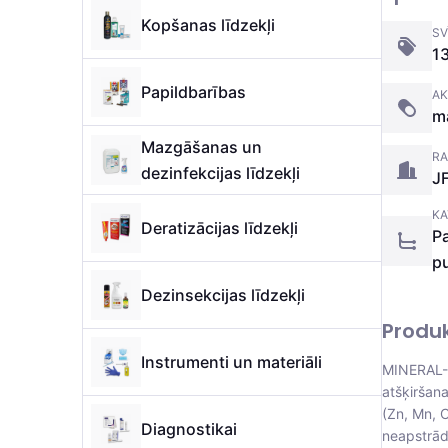
Kopšanas līdzekļi
SV
1
Papildbarības
AK
ma
Mazgāšanas un
RA
dezinfekcijas līdzekļi
J
KA
Deratizācijas līdzekļi
Pa
p
Dezinsekcijas līdzekļi
Produ
Instrumenti un materiāli
MINERAL- 
atšķiršan
(Zn, Mn, C
Diagnostikai
neapstrād