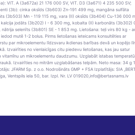
(3a): VIT. A (3a672a) 21 176 000 SV, VIT. D3 (3a671) 4 235 500 SV;
enti (3b): cinka oksīds (3b603) Zn-191 499 mg, mangāna sulfāta
ts (3b503) Mn - 119 115 mg, vara (II) oksīds (3b404) Cu-136 000 
kalcija jodāts (3b202) I - 6 300 mg, kobalta (II) karbonāts (3b302) 
nātrija selenīts (3b801) SE - 1 853 mg. Lietošana: teļi virs 80 kg - a
 iedod mutē 1-2 bolus. Pirms lietošanas ieteicams konsultēties ar
ārstu par mikroelementu līdzsvaru ikdienas barības devā un kopējo lī
. Izvairīties no vienlaicīgas citu piedevu lietošanas, kas jau satur
 vitamīnu un mikroelementu daudzumu. Uzglabāt istabas temperatū
traukā. Izvairīties no mitrām uzglabāšanas telpām. Neto masa: 34 g 
otājs: JFARM Sp. z o.o. Nodrošināts GMP + FSA Izplatītājs: SIA „BER
a, Ventspils iela 50, bar. Izpl. Nr. LV 019020,info@bertasnams.lv