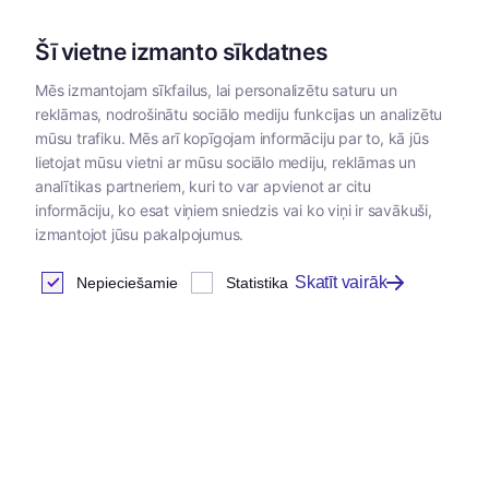
Šī vietne izmanto sīkdatnes
Mēs izmantojam sīkfailus, lai personalizētu saturu un
reklāmas, nodrošinātu sociālo mediju funkcijas un analizētu
Kategorijas
mūsu trafiku. Mēs arī kopīgojam informāciju par to, kā jūs
lietojat mūsu vietni ar mūsu sociālo mediju, reklāmas un
Sākums
/
Instrumenti un materiāli
/
Pārsienamie materiāli
/
El
analītikas partneriem, kuri to var apvienot ar citu
informāciju, ko esat viņiem sniedzis vai ko viņi ir savākuši,
izmantojot jūsu pakalpojumus.
Skatīt vairāk
Nepieciešamie
Statistika