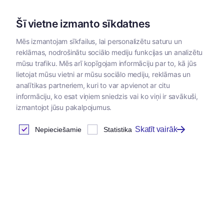
Šī vietne izmanto sīkdatnes
Mēs izmantojam sīkfailus, lai personalizētu saturu un
reklāmas, nodrošinātu sociālo mediju funkcijas un analizētu
Kategorijas
mūsu trafiku. Mēs arī kopīgojam informāciju par to, kā jūs
lietojat mūsu vietni ar mūsu sociālo mediju, reklāmas un
Sākums
/
Dzīvnieku barība
/
Konservi
analītikas partneriem, kuri to var apvienot ar citu
informāciju, ko esat viņiem sniedzis vai ko viņi ir savākuši,
izmantojot jūsu pakalpojumus.
Skatīt vairāk
Nepieciešamie
Statistika