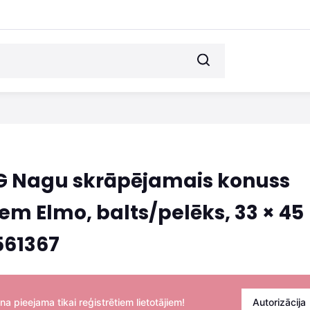
G Nagu skrāpējamais konuss
em Elmo, balts/pelēks, 33 × 45
561367
na pieejama tikai reģistrētiem lietotājiem!
Autorizācija