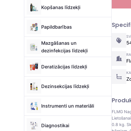
Kopšanas līdzekļi
Specif
Papildbarības
SV
5
Mazgāšanas un
dezinfekcijas līdzekļi
RA
F
Deratizācijas līdzekļi
KA
Z
Dezinsekcijas līdzekļi
Produ
Instrumenti un materiāli
FLMG Nagu
Lietošana
0.8 kg. Sk
Diagnostikai
bērniem. 