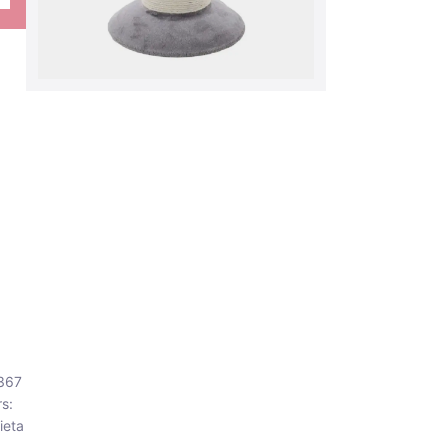
1367
s:
ieta