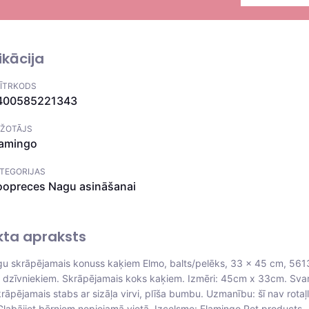
ikācija
ĪTRKODS
400585221343
ŽOTĀJS
lamingo
TEGORIJAS
oopreces
Nagu asināšanai
kta apraksts
 skrāpējamais konuss kaķiem Elmo, balts/pelēks, 33 × 45 cm, 56
i dzīvniekiem. Skrāpējamais koks kaķiem. Izmēri: 45cm x 33cm. Svar
rāpējamais stabs ar sizāļa virvi, plīša bumbu. Uzmanību: šī nav rotaļl
Glabājiet bērniem nepiejamā vietā. Izcelsme: Flamingo Pet products,