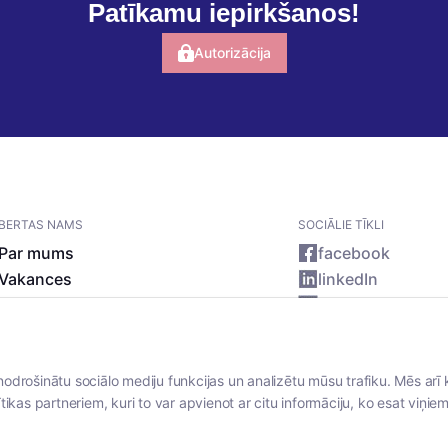
Patīkamu iepirkšanos!
Autorizācija
BERTAS NAMS
SOCIĀLIE TĪKLI
Par mums
facebook
Vakances
linkedIn
Rekvizīti
instagram
Kontakti
nodrošinātu sociālo mediju funkcijas un analizētu mūsu trafiku. Mēs arī 
tikas partneriem, kuri to var apvienot ar citu informāciju, ko esat viņiem 