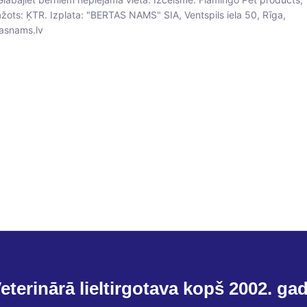
ažots: ĶTR. Izplata: "BERTAS NAMS" SIA, Ventspils iela 50, Rīga,
asnams.lv
eterinārā lieltirgotava kopš 2002. ga