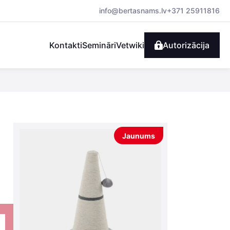
info@bertasnams.lv
+371 25911816
Kontakti
Semināri
Vetwiki
Autorizācija
Jaunums