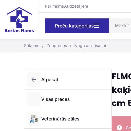
Par mums
Audzētājiem
Preču kategorijas
Sākums
/
Zoopreces
/
Nagu asināšanai
FLM
Atpakaļ
kaķi
Visas preces
cm 
Veterinārās zāles
Ce