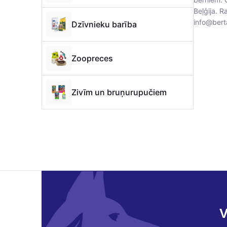
Beļģija. R
info@bert
Dzīvnieku barība
Zoopreces
Zivīm un bruņurupučiem
V