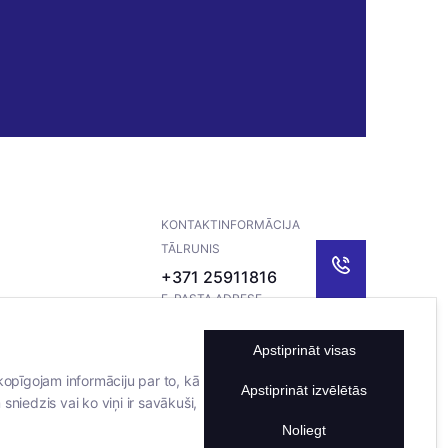
KONTAKTINFORMĀCIJA
TĀLRUNIS
+371 25911816
E-PASTA ADRESE
info@bertasnams.lv
Apstiprināt visas
kopīgojam informāciju par to, kā
Apstiprināt izvēlētās
sniedzis vai ko viņi ir savākuši,
Noliegt