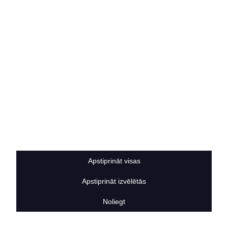
Kontakti
SOCIĀLIE TĪKLI
facebook
linkedIn
instagram
KONTAKTINFORMĀCIJA
TĀLRUNIS
+371 25911816
E-PASTA ADRESE
info@bertasnams.lv
Apstiprināt visas
Apstiprināt izvēlētās
Noliegt
2026
© SIA ”Bertas Nams”. Visas tiesības aizsargātas.
Mājas lapu izstrādāja
Datateks