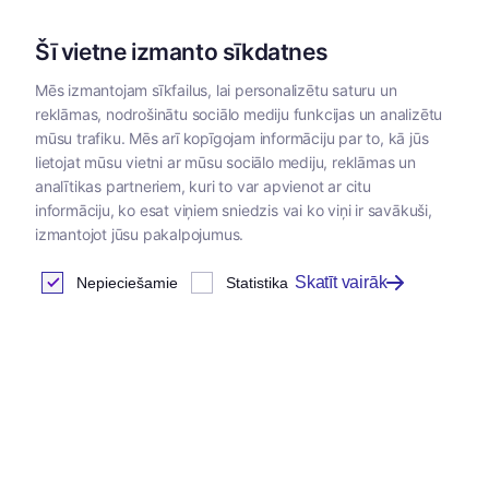
Šī vietne izmanto sīkdatnes
Mēs izmantojam sīkfailus, lai personalizētu saturu un
reklāmas, nodrošinātu sociālo mediju funkcijas un analizētu
Kategorijas
mūsu trafiku. Mēs arī kopīgojam informāciju par to, kā jūs
lietojat mūsu vietni ar mūsu sociālo mediju, reklāmas un
Sākums
/
Zoopreces
/
Nagu asināšanai
analītikas partneriem, kuri to var apvienot ar citu
informāciju, ko esat viņiem sniedzis vai ko viņi ir savākuši,
izmantojot jūsu pakalpojumus.
Skatīt vairāk
Nepieciešamie
Statistika
Jaunums