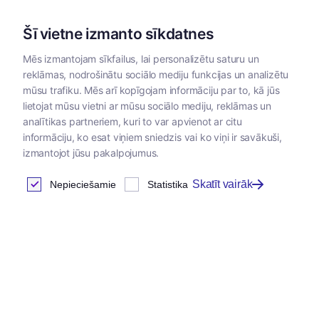
Šī vietne izmanto sīkdatnes
Mēs izmantojam sīkfailus, lai personalizētu saturu un
reklāmas, nodrošinātu sociālo mediju funkcijas un analizētu
Kategorijas
mūsu trafiku. Mēs arī kopīgojam informāciju par to, kā jūs
lietojat mūsu vietni ar mūsu sociālo mediju, reklāmas un
Sākums
/
Zoopreces
/
Ekipējums dzīvniekiem
/
Kakla siksnas
analītikas partneriem, kuri to var apvienot ar citu
informāciju, ko esat viņiem sniedzis vai ko viņi ir savākuši,
izmantojot jūsu pakalpojumus.
Skatīt vairāk
Nepieciešamie
Statistika
Jaunums