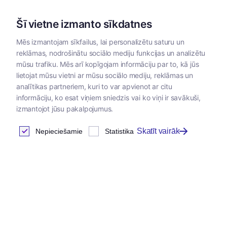
Šī vietne izmanto sīkdatnes
Mēs izmantojam sīkfailus, lai personalizētu saturu un
reklāmas, nodrošinātu sociālo mediju funkcijas un analizētu
Kategorijas
mūsu trafiku. Mēs arī kopīgojam informāciju par to, kā jūs
lietojat mūsu vietni ar mūsu sociālo mediju, reklāmas un
Sākums
/
Zoopreces
/
Piederumi ēšanai un dzeršanai
analītikas partneriem, kuri to var apvienot ar citu
informāciju, ko esat viņiem sniedzis vai ko viņi ir savākuši,
izmantojot jūsu pakalpojumus.
Skatīt vairāk
Nepieciešamie
Statistika
Jaunums